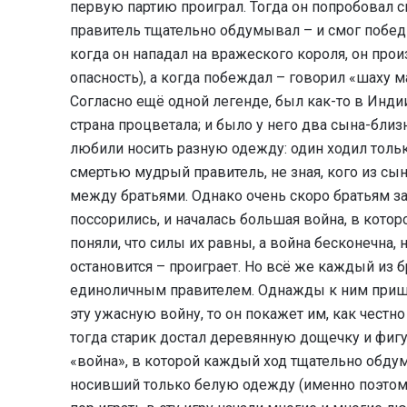
первую партию проиграл. Тогда он попробовал сы
правитель тщательно обдумывал – и смог побед
когда он нападал на вражеского короля, он прои
опасность), а когда побеждал – говорил «шаху ма
Согласно ещё одной легенде, был как-то в Инди
страна процветала; и было у него два сына-близн
любили носить разную одежду: один ходил тольк
смертью мудрый правитель, не зная, кого из сын
между братьями. Однако очень скоро братьям зах
поссорились, и началась большая война, в кото
поняли, что силы их равны, а война бесконечна, 
остановится – проиграет. Но всё же каждый из бр
единоличным правителем. Однажды к ним пришёл
эту ужасную войну, то он покажет им, как честно
тогда старик достал деревянную дощечку и фигур
«война», в которой каждый ход тщательно обдум
носивший только белую одежду (именно поэтому