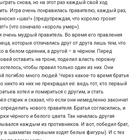
грать снова, но на этот раз каждый свой ход
ить. Игра очень понравилась правителю; каждый раз,
зносил «шах!» (предупреждая, что королю грозит
т!» (что означало «король умер»).
и очень мудрый правитель. Во время его правления
еца, которые отличались друг от друга лишь тем, что
о в белом одеянии, а другой – в чёрном. Перед
овей оставить на троне, поделил власть поровну
отелось, чтобы правил только один из них. Они
рой погибло много людей. Через какое-то время братья
но никто из них не прекращал её: ведь тот, кто первый
атьев хотел и помириться с другим, и стать
 старик и сказал, что если они немедленно закончат
 определить нового правителя. Братья согласились, и
ки чёрного и белого цвета. Так началась другая
ывался каждым из противников. И вот, победил брат,
 в шахматах первыми ходят белые фигуры). И с тех