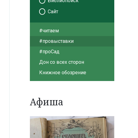
Библиопоиск
Сайт
#читаем
#провыставки
#проСад
Дон со всех сторон
Книжное обозрение
Афиша