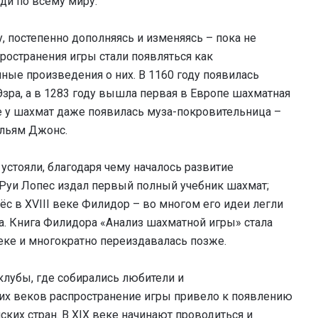
юди по всему миру.
, постепенно дополняясь и изменяясь – пока не
ространения игры стали появляться как
ные произведения о них. В 1160 году появилась
зра, а в 1283 году вышла первая в Европе шахматная
еке у шахмат даже появилась муза-покровительница –
ильям Джонс.
стояли, благодаря чему началось развитие
 Руи Лопес издал первый полный учебник шахмат;
с в XVIII веке Филидор – во многом его идеи легли
. Книга Филидора «Анализ шахматной игры» стала
еке и многократно переиздавалась позже.
клубы, где собирались любители и
их веков распространение игры привело к появлению
ких стран. В XIX веке начинают проводиться и