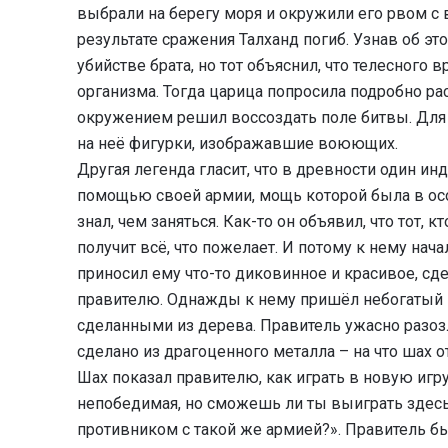
выбрали на берегу моря и окружили его рвом с 
результате сражения Талханд погиб. Узнав об это
убийстве брата, но тот объяснил, что телесного в
организма. Тогда царица попросила подробно расс
окружением решил воссоздать поле битвы. Для э
на неё фигурки, изображавшие воюющих.
Другая легенда гласит, что в древности один ин
помощью своей армии, мощь которой была в осо
знал, чем заняться. Как-то он объявил, что тот, к
получит всё, что пожелает. И потому к нему на
приносил ему что-то диковинное и красивое, сде
правителю. Однажды к нему пришёл небогатый 
сделанными из дерева. Правитель ужасно разозл
сделано из драгоценного металла – на что шах отв
Шах показал правителю, как играть в новую игр
непобедимая, но сможешь ли ты выиграть здес
противником с такой же армией?». Правитель бы