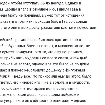
водой, чтобы отступать было некуда. Однако в
м, царица впала в отчаяние и обвинила Гава в
реда брату не причинял, а умер тот от истощения
казать о том, как проходил бой, и Гав со своими
того они взяли доску, разметили клетки и поместили
дийский правитель разбил всех противников с
бо обученных боевых слонах, и множество лет не
то сумеет придумать что-то, что ему понравится,
чали прибывать мудрецы со всего света, и каждый
ланное из золота, однако всё это было не по душе
шах и принёс небольшую дощечку с фигурками,
ился – ведь всё, что приносили ему до этого, было
етил, что интерес игр – не в золоте, а в мудрости.
у со словами: «Твоя армия величественная и
ь на маленькой дощечке со своим войском и
л уверен, что он с лёгкостью выиграет – однако