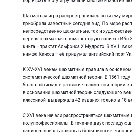
пор играть в эту игру начали многие и многие л
Шахматная игра распространилась по всему миру
приобрела известный сегодня вид. По мере расп
непосредственно шахматные, так и художествен
первая шахматная поэма, которую написал Ибн Э
книга – трактат Альфонса X Мудрого. В XVIII в
нимфа Каисса – её придумал английский поэт У
К XV-XVI векам шахматные правила в основном у
систематической шахматной теории. В 1561 году
большой вклад в развитие шахматной теории внё
в основание шахматной теории следующего века
классикой, выдержала 42 издания только в 18 в
С XVI века начали распространяться шахматные 
полупрофессионалы. В течение двух последующ
национальных турниров в большинстве европейс