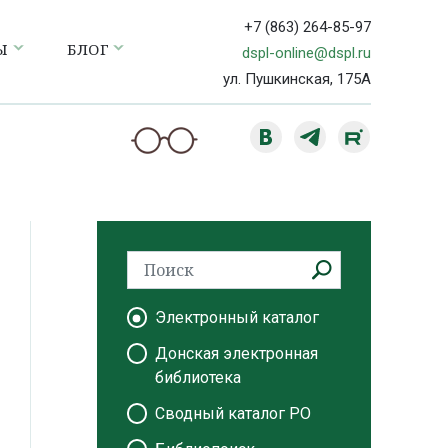
+7 (863) 264-85-97
Ы
БЛОГ
dspl-online@dspl.ru
ул. Пушкинская, 175А
Электронный каталог
Донская электронная
библиотека
Сводный каталог РО