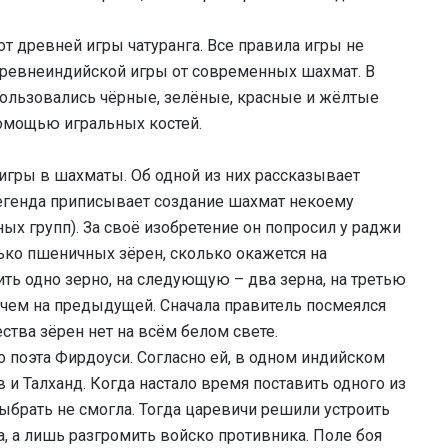
т древней игры чатуранга. Все правила игры не
 древнеиндийской игры от современных шахмат. В
спользовались чёрные, зелёные, красные и жёлтые
помощью игральных костей.
игры в шахматы. Об одной из них рассказывает
егенда приписывает создание шахмат некоему
ых групп). За своё изобретение он попросил у раджи
ько пшеничных зёрен, сколько окажется на
ть одно зерно, на следующую – два зерна, на третью
, чем на предыдущей. Сначала правитель посмеялся
ества зёрен нет на всём белом свете.
 поэта Фирдоуси. Согласно ей, в одном индийском
 и Талханд. Когда настало время поставить одного из
выбрать не смогла. Тогда царевичи решили устроить
а, а лишь разгромить войско противника. Поле боя