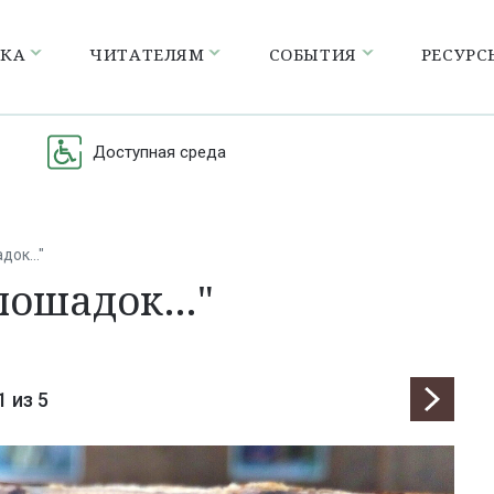
ЕКА
ЧИТАТЕЛЯМ
СОБЫТИЯ
РЕСУРС
Доступная среда
адок…"
лошадок…"
1
из 5