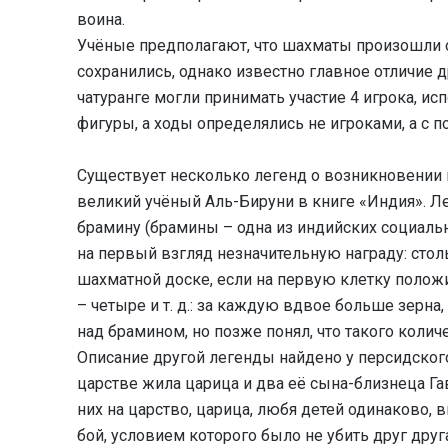
воина.
Учёные предполагают, что шахматы произошли о
сохранились, однако известно главное отличие
чатуранге могли принимать участие 4 игрока, и
фигуры, а ходы определялись не игроками, а с 
Существует несколько легенд о возникновении 
великий учёный Аль-Бируни в книге «Индия». Л
брамину (брамины – одна из индийских социальн
на первый взгляд незначительную награду: стол
шахматной доске, если на первую клетку положи
– четыре и т. д.: за каждую вдвое больше зерна
над брамином, но позже понял, что такого колич
Описание другой легенды найдено у персидского
царстве жила царица и два её сына-близнеца Гав
них на царство, царица, любя детей одинаково, 
бой, условием которого было не убить друг друг