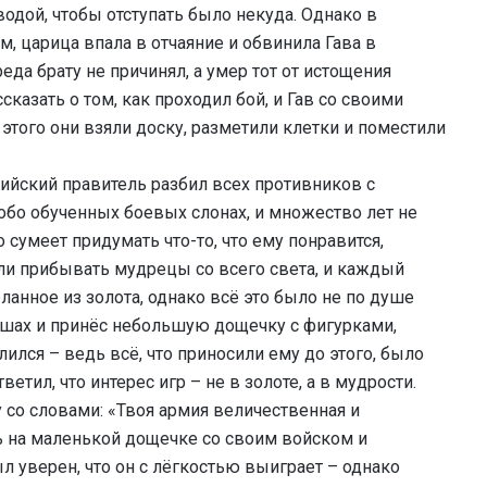
водой, чтобы отступать было некуда. Однако в
м, царица впала в отчаяние и обвинила Гава в
реда брату не причинял, а умер тот от истощения
казать о том, как проходил бой, и Гав со своими
того они взяли доску, разметили клетки и поместили
дийский правитель разбил всех противников с
бо обученных боевых слонах, и множество лет не
то сумеет придумать что-то, что ему понравится,
чали прибывать мудрецы со всего света, и каждый
ланное из золота, однако всё это было не по душе
шах и принёс небольшую дощечку с фигурками,
ился – ведь всё, что приносили ему до этого, было
етил, что интерес игр – не в золоте, а в мудрости.
у со словами: «Твоя армия величественная и
ь на маленькой дощечке со своим войском и
л уверен, что он с лёгкостью выиграет – однако