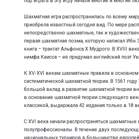
пор играть в эту игру начали многие и многие л
Шахматная игра распространилась по всему миру
приобрела известный сегодня вид. По мере расп
непосредственно шахматные, так и художествен
первая шахматная поэма, которую написал Ибн Э
книга – трактат Альфонса X Мудрого. В XVIII в
нимфа Каисса – её придумал английский поэт У
К XV-XVI векам шахматные правила в основном у
систематической шахматной теории. В 1561 году
большой вклад в развитие шахматной теории внё
в основание шахматной теории следующего века
классикой, выдержала 42 издания только в 18 в
С XVI века начали распространяться шахматные 
полупрофессионалы. В течение двух последующ
национальных турниров в большинстве европейс