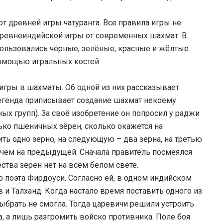
т древней игры чатуранга. Все правила игры не
 древнеиндийской игры от современных шахмат. В
спользовались чёрные, зелёные, красные и жёлтые
помощью игральных костей.
игры в шахматы. Об одной из них рассказывает
егенда приписывает создание шахмат некоему
ых групп). За своё изобретение он попросил у раджи
ько пшеничных зёрен, сколько окажется на
ть одно зерно, на следующую – два зерна, на третью
, чем на предыдущей. Сначала правитель посмеялся
ества зёрен нет на всём белом свете.
 поэта Фирдоуси. Согласно ей, в одном индийском
 и Талханд. Когда настало время поставить одного из
выбрать не смогла. Тогда царевичи решили устроить
а, а лишь разгромить войско противника. Поле боя