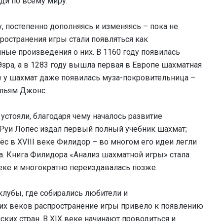
юди по всему миру.
, постепенно дополняясь и изменяясь – пока не
ространения игры стали появляться как
ные произведения о них. В 1160 году появилась
зра, а в 1283 году вышла первая в Европе шахматная
еке у шахмат даже появилась муза-покровительница –
ильям Джонс.
стояли, благодаря чему началось развитие
 Руи Лопес издал первый полный учебник шахмат;
с в XVIII веке Филидор – во многом его идеи легли
. Книга Филидора «Анализ шахматной игры» стала
еке и многократно переиздавалась позже.
клубы, где собирались любители и
их веков распространение игры привело к появлению
ких стран. В XIX веке начинают проводиться и