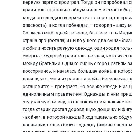
первую партию проиграл. Тогда он попробовал сы
правитель тщательно обдумывал – и смог побед
когда он нападал на вражеского короля, он прои
опасность), а когда побеждал – говорил «шаху ма
Согласно ещё одной легенде, был как-то в Инди
страна процветала; и было у него два сына-близн
любили носить разную одежду: один ходил тольк
смертью мудрый правитель, не зная, кого из сын
между братьями. Однако очень скоро братьям зах
поссорились, и началась большая война, в кото
поняли, что силы их равны, а война бесконечна, 
остановится – проиграет. Но всё же каждый из бр
единоличным правителем. Однажды к ним пришёл
эту ужасную войну, то он покажет им, как честно
тогда старик достал деревянную дощечку и фигур
«война», в которой каждый ход тщательно обдум
носивший только белую одежду (именно поэтому