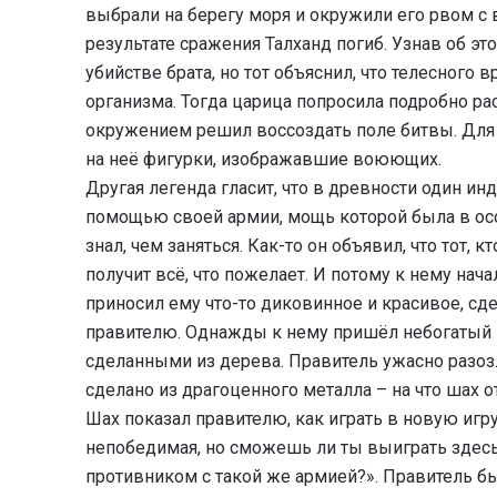
выбрали на берегу моря и окружили его рвом с 
результате сражения Талханд погиб. Узнав об это
убийстве брата, но тот объяснил, что телесного в
организма. Тогда царица попросила подробно расс
окружением решил воссоздать поле битвы. Для э
на неё фигурки, изображавшие воюющих.
Другая легенда гласит, что в древности один ин
помощью своей армии, мощь которой была в осо
знал, чем заняться. Как-то он объявил, что тот, к
получит всё, что пожелает. И потому к нему на
приносил ему что-то диковинное и красивое, сде
правителю. Однажды к нему пришёл небогатый 
сделанными из дерева. Правитель ужасно разозл
сделано из драгоценного металла – на что шах отв
Шах показал правителю, как играть в новую игр
непобедимая, но сможешь ли ты выиграть здес
противником с такой же армией?». Правитель бы