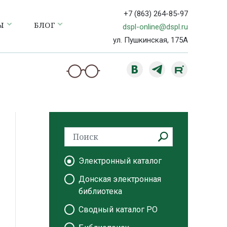
+7 (863) 264-85-97
Ы
БЛОГ
dspl-online@dspl.ru
ул. Пушкинская, 175А
Электронный каталог
Донская электронная
библиотека
Сводный каталог РО