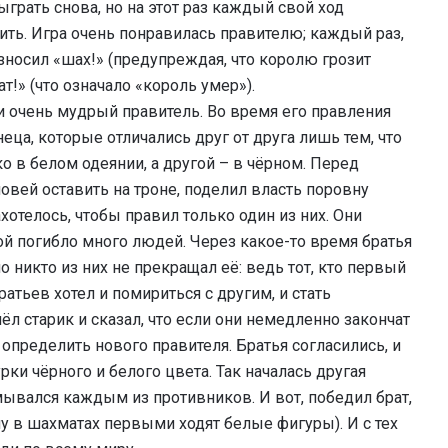
грать снова, но на этот раз каждый свой ход
ить. Игра очень понравилась правителю; каждый раз,
зносил «шах!» (предупреждая, что королю грозит
т!» (что означало «король умер»).
и очень мудрый правитель. Во время его правления
еца, которые отличались друг от друга лишь тем, что
о в белом одеянии, а другой – в чёрном. Перед
овей оставить на троне, поделил власть поровну
отелось, чтобы правил только один из них. Они
рой погибло много людей. Через какое-то время братья
но никто из них не прекращал её: ведь тот, кто первый
атьев хотел и помириться с другим, и стать
 старик и сказал, что если они немедленно закончат
 определить нового правителя. Братья согласились, и
ки чёрного и белого цвета. Так началась другая
ывался каждым из противников. И вот, победил брат,
 в шахматах первыми ходят белые фигуры). И с тех