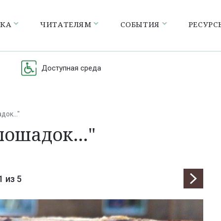
ЕКА
ЧИТАТЕЛЯМ
СОБЫТИЯ
РЕСУРС
Доступная среда
адок…"
лошадок…"
1
из 5