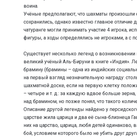
воина.
Учёные предполагают, что шахматы произошли о
сохранились, однако известно главное отличие
чатуранге могли принимать участие 4 игрока, и
фигуры, а ходы определялись не игроками, а с 
Существует несколько легенд о возникновении 
великий учёный Аль-Бируни в книге «Индия». Л
брамину (брамины – одна из индийских социальн
на первый взгляд незначительную награду: стол
шахматной доске, если на первую клетку положи
– четыре и т. д.: за каждую вдвое больше зерна
над брамином, но позже понял, что такого колич
Описание другой легенды найдено у персидского
царстве жила царица и два её сына-близнеца Гав
них на царство, царица, любя детей одинаково, 
бой, условием которого было не убить друг друг