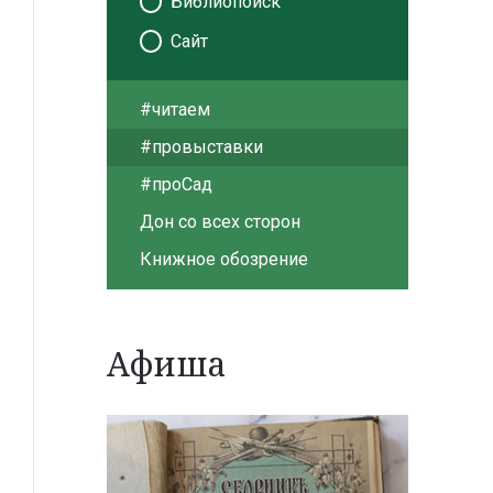
Библиопоиск
Сайт
#читаем
#провыставки
#проСад
Дон со всех сторон
Книжное обозрение
Афиша