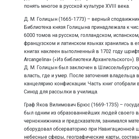
понять многое в русской культуре XVIII века.
Д. М. Голицын (1665-1773) – верный сподвижник
Библиотека князя Голицына принадлежала к чи
6000 томов на русском, голландском, испанском
французском и латинском языках хранились в ег
книгах наклеен выполненный в 1702 году шрифто
Arcangelina» («Из библиотеки Архангельского»)
Д. М. Голицын был заключен в Шлиссельбургск
власть, где и умер. После заточения владельца 
канцелярию конфискации. Часть книг отобрали в
Синод для рассылки в училища.
Граф Яков Вилимович Брюс (1669-1735) – госуда
был одним из образованнейших людей своего в
чернокнижника и предсказателя, занимался мате
оборудовал обсерваторию при Навигационной ш
небесные сферы, географические карты, состави