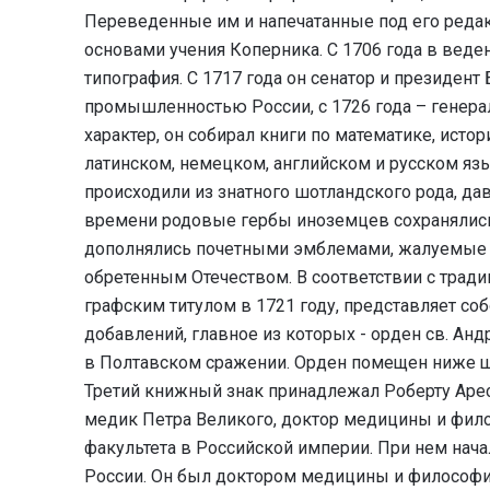
Переведенные им и напечатанные под его редак
основами учения Коперника. С 1706 года в вед
типография. С 1717 года он сенатор и президен
промышленностью России, с 1726 года – генера
характер, он собирал книги по математике, исто
латинском, немецком, английском и русском язы
происходили из знатного шотландского рода, да
времени родовые гербы иноземцев сохранялись
дополнялись почетными эмблемами, жалуемые от
обретенным Отечеством. В соответствии с тради
графским титулом в 1721 году, представляет со
добавлений, главное из которых - орден св. Ан
в Полтавском сражении. Орден помещен ниже щит
Третий книжный знак принадлежал Роберту Арес
медик Петра Великого, доктор медицины и фил
факультета в Российской империи. При нем нач
России. Он был доктором медицины и философи