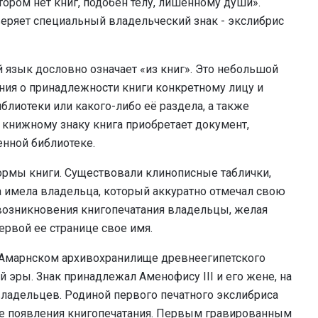
ором нет книг, подобен телу, лишённому души».
еряет специальный владельческий знак - экслибрис
кий язык дословно означает «из книг». Это небольшой
ния о принадлежности книги конкретному лицу и
блиотеки или какого-либо её раздела, а также
 книжному знаку книга приобретает документ,
нной библиотеке.
ормы книги. Существовали клинописные таблички,
а имела владельца, который аккуратно отмечал свою
возникновения книгопечатания владельцы, желая
первой ее странице свое имя.
-Амарнском архивохранилище древнеегипетского
 эры. Знак принадлежал Аменофису III и его жене, на
владельцев. Родиной первого печатного экслибриса
ле появления книгопечатания. Первым гравированным