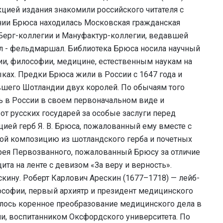
цией издания знакомили российского читателя с
ении Брюса находилась Московская гражданская
т Берг-коллегии и Мануфактур-коллегии, ведавшей
л - фельдмаршал. Библиотека Брюса носила научный
рии, философии, медицине, естественным наукам на
ках. Предки Брюса жили в России с 1647 года и
вшего Шотландии двух королей. По обычаям того
 в России в своем первоначальном виде и
 русских государей за особые заслуги перед
цией герб Я. В. Брюса, пожалованный ему вместе с
бой композицию из шотландского герба и почетных
дрея Первозванного, пожалованный Брюсу за отличие
а на ленте с девизом «За веру и верность».
кину. Роберт Карлович Арескин (1677–1718) — лейб-
ософии, первый архиятр и президент медицинского
алось коренное преобразование медицинского дела в
и, воспитанником Оксфордского университета. По