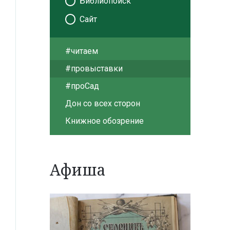
Библиопоиск
Сайт
#читаем
#провыставки
#проСад
Дон со всех сторон
Книжное обозрение
Афиша