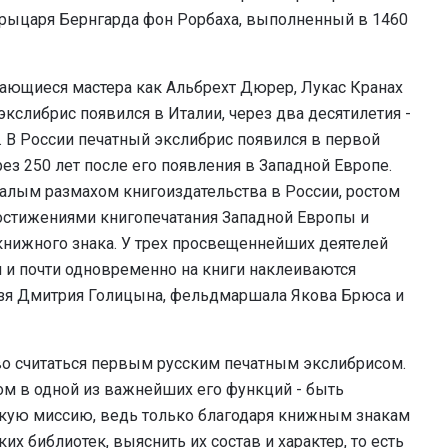
 рыцаря Бернгарда фон Рорбаха, выполненный в 1460
дающиеся мастера как Альбрехт Дюрер, Лукас Кранах
кслибрис появился в Италии, через два десятилетия -
и. В России печатный экслибрис появился в первой
через 250 лет после его появления в Западной Европе.
валым размахом книгоиздательства в России, ростом
достижениями книгопечатания Западной Европы и
книжного знака. У трех просвещеннейших деятелей
 и почти одновременно на книги наклеиваются
язя Дмитрия Голицына, фельдмаршала Якова Брюса и
во считаться первым русским печатным экслибрисом.
м в одной из важнейших его функций - быть
кую миссию, ведь только благодаря книжным знакам
их библиотек, выяснить их состав и характер, то есть