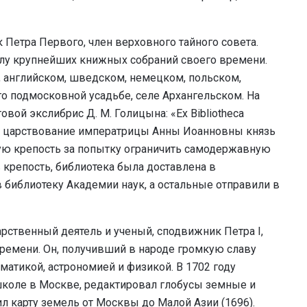
 Петра Первого, член верховного тайного совета.
слу крупнейших книжных собраний своего времени.
, английском, шведском, немецком, польском,
о подмосковной усадьбе, селе Архангельском. На
вой экслибрис Д. М. Голицына: «Ex Bibliotheca
. В царствование императрицы Анны Иоанновны князь
ую крепость за попытку ограничить самодержавную
в крепость, библиотека была доставлена в
 библиотеку Академии наук, а остальные отправили в
рственный деятель и ученый, сподвижник Петра I,
ремени. Он, получивший в народе громкую славу
матикой, астрономией и физикой. В 1702 году
коле в Москве, редактировал глобусы земные и
л карту земель от Москвы до Малой Азии (1696).