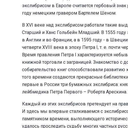
экслибрисом в Европе считается гербовый знак
году немецким гравером Бартелем Шеном.
В XVI веке над экслибрисом работали такие вы
Старший и Ханс Гольбейн Младший. В 1555 году э
в Англии и во Франции, а в 1595 году - в Швеци
четверти XVIII века в эпоху Петра I, т. е. почти 
Время правления Петра I характеризуется небы
книжной торговли с заграницей. Знакомство с 
собирательство книг способствовали развитию 
того времени создаются прекрасные библиотеки
первые в России три бумажных экслибриса: кн
лейбмедика Петра Первого – Роберта Арескина.
Каждый из этих экслибрисов претендует на пра
И здесь мы впервые сталкиваемся с экслибрисо
памятником времени, выполняющего историчес
удалось проследить судьбу многих частных русск