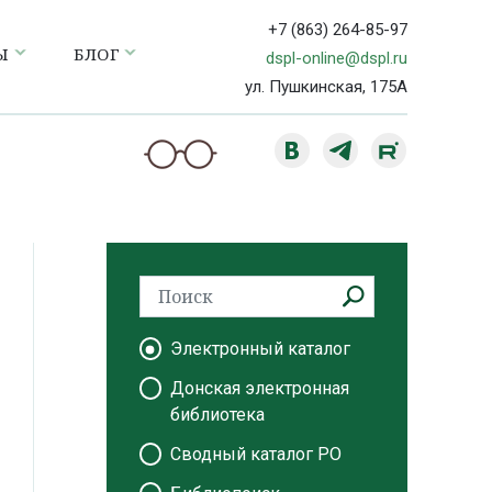
+7 (863) 264-85-97
Ы
БЛОГ
dspl-online@dspl.ru
ул. Пушкинская, 175А
Электронный каталог
Донская электронная
библиотека
Сводный каталог РО