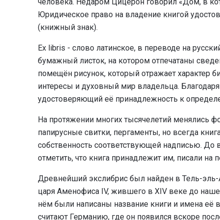
человека. Недаром Цицерон говорил «Дом, в кот
Юридическое право на владение книгой удостов
(книжный знак).
Ex libris - слово латинское, в переводе на русс
бумажный листок, на котором отпечатаны сведе
помещён рисунок, который отражает характер би
интересы и духовный мир владельца. Благодаря
удостоверяющий её принадлежность к определе
На протяжении многих тысячелетий менялись ф
папирусные свитки, пергаменты, но всегда книг
собственность соответствующей надписью. До 
отметить, что книга принадлежит им, писали на 
Древнейший экслибрис был найден в Тель-эль
царя Аменофиса IV, жившего в XIV веке до нашей
нём были написаны название книги и имена её 
считают Германию, где он появился вскоре пос