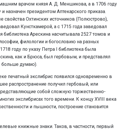
ашним врачом князя А. Д. Меншикова, а в 1706 году
 и назначен президентом Аптекарского приказа.
е свойства Охтинских источников (Полюстрово),
аведовал Кунсткамерой, а с 1715 года заведовал
я библиотека Арескина насчитывала 2527 томов и
илософии, филологии и богословию на разных
1718 году по указу Петра I библиотека была
скина, как и Брюса, был гербовым, и представлял
Я больше думаю).
веке печатный экслибрис появился одновременно в
шее распространение получил гербовый, или
 представляющие собой сложную торжественно-
огих экслибрисах того времени. К концу XVIII века
жественности и пышности, построение становится
зелевые книжные знаки. Таков, в частности, первый