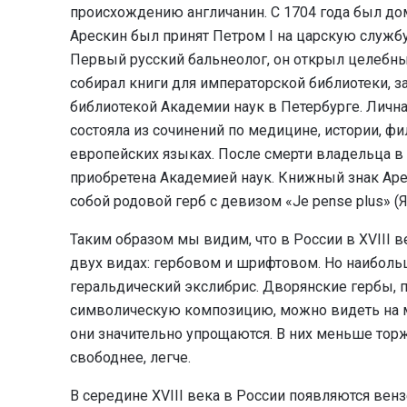
происхождению англичанин. С 1704 года был дом
Арескин был принят Петром I на царскую службу
Первый русский бальнеолог, он открыл целебны
собирал книги для императорской библиотеки, з
библиотекой Академии наук в Петербурге. Лична
состояла из сочинений по медицине, истории, ф
европейских языках. После смерти владельца в 
приобретена Академией наук. Книжный знак Аре
собой родовой герб с девизом «Je pense plus» (
Таким образом мы видим, что в России в XVIII 
двух видах: гербовом и шрифтовом. Но наиболь
геральдический экслибрис. Дворянские гербы,
символическую композицию, можно видеть на мн
они значительно упрощаются. В них меньше тор
свободнее, легче.
В середине XVIII века в России появляются вен