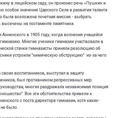
ину в лицейском саду, он произнес речь «Пушкин и
о особое значение Царского Села в развитии таланта
го была возложена почетная миссия - выбрать
 высечены на постаменте памятника.
 Анненского в 1905 году, когда волнения учащейся
гимназию. Многие ученики гимназии участвовали в
ической стачки гимназисты приняли резолюцию об
ссники устроили "химическую обструкцию" из-за чего
а своих воспитанников, выступал в защиту
чеников, был противником репрессивных мер.
 руководства, многих раздражала независимая позиция
юношество". Все эти обстоятельства привели к
нненского с поста директора гимназии, хотя каких-
 не было.