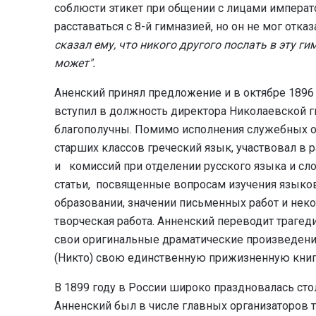
соблюсти этикет при общении с лицами императ
расставаться с 8-й гимназией, но он не мог отк
сказал ему, что никого другого послать в эту г
может".
Аненский принял предложение и в октябре 1896 
вступил в должность директора Николаевской 
благополучны. Помимо исполнения служебных о
старших классов греческий язык, участвовал в 
и комиссий при отделении русского языка и сл
статьи, посвященные вопросам изучения языков
образовании, значении письменных работ и нек
творческая работа. Анненский переводит трагед
свои оригинальные драматические произведения,
(Никто) свою единственную прижизненную книгу 
В 1899 году в России широко праздновалась сто
Анненский был в числе главных организаторов т