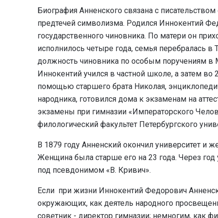
Биография Анненского связана с писательством е
предтечей символизма. Родился Иннокентий Фед
государственного чиновника. По матери он при
исполнилось четыре года, семья перебралась в То
должность чиновника по особым поручениям в М
Иннокентий учился в частной школе, а затем во 
помощью старшего брата Николая, энциклопедич
народника, готовился дома к экзаменам на аттес
экзамены при гимназии «Императорского Челов
филологический факультет Петербургского унив
В 1879 году Анненский окончил университет и 
Женщина была старше его на 23 года. Через год 
под псевдонимом «В. Кривич».
Если при жизни Иннокентий Федорович Анненс
окружающих, как деятель народного просвещени
советник - директор гимназии; немногим, как ф