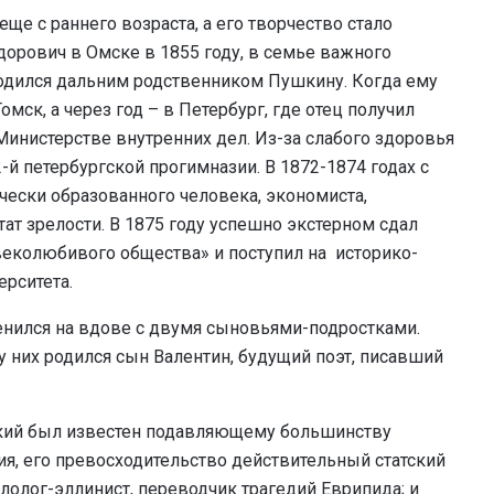
ще с раннего возраста, а его творчество стало
орович в Омске в 1855 году, в семье важного
ходился дальним родственником Пушкину. Когда ему
мск, а через год – в Петербург, где отец получил
инистерстве внутренних дел. Из-за слабого здоровья
2-й петербургской прогимназии. В 1872-1874 годах с
ески образованного человека, экономиста,
тат зрелости. В 1875 году успешно экстерном сдал
еколюбивого общества» и поступил на историко-
ерситета.
женился на вдове с двумя сыновьями-подростками.
у них родился сын Валентин, будущий поэт, писавший
кий был известен подавляющему большинству
я, его превосходительство действительный статский
илолог-эллинист, переводчик трагедий Еврипида; и