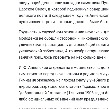
следующий день после закладки памятника Пушк
Царское Село», в которой подчеркнул совершенн
великого поэта. В следующем году на Анненско
пушкинские строки, которые должны были быть
Трудности в служебном отношении начались для
молодежи не обошли стороной и Николаевскую 
уличных манифестациях, в дни всеобщей полит
ученической забастовке, 4-го ноября старшекла
занятия пришлось прервать на несколько дней.
И. Ф. Анненский старался не вмешиваться в дел
гимназистов перед начальством и родителями у
Гимназия оказалась на плохом счету у учебного
директора, старавшегося отстоять "крамольное 
"добровольной " отставке (1 января 1906 года) А
либо официальных обвинений ему предъявлено