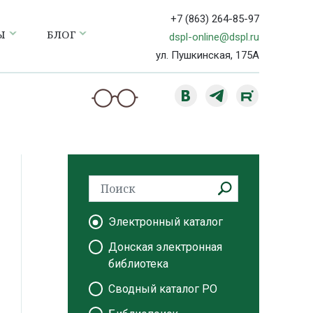
+7 (863) 264-85-97
Ы
БЛОГ
dspl-online@dspl.ru
ул. Пушкинская, 175А
Электронный каталог
Донская электронная
библиотека
Сводный каталог РО