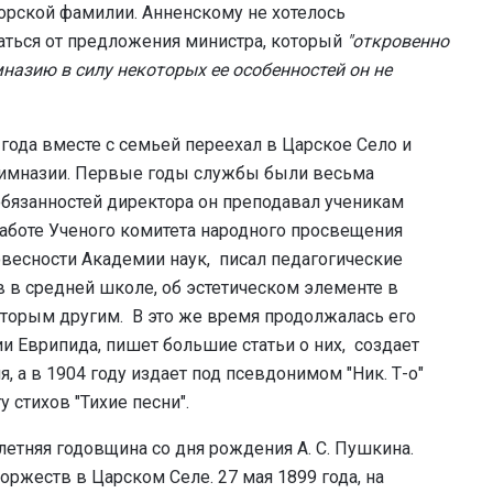
орской фамилии. Анненскому не хотелось
азаться от предложения министра, который
"откровенно
имназию в силу некоторых ее особенностей он не
года вместе с семьей переехал в Царское Село и
гимназии. Первые годы службы были весьма
бязанностей директора он преподавал ученикам
работе Ученого комитета народного просвещения
овесности Академии наук, писал педагогические
 в средней школе, об эстетическом элементе в
оторым другим. В это же время продолжалась его
ии Еврипида, пишет большие статьи о них, создает
 а в 1904 году издает под псевдонимом "Ник. Т-о"
стихов "Тихие песни".
летняя годовщина со дня рождения А. С. Пушкина.
оржеств в Царском Селе. 27 мая 1899 года, на