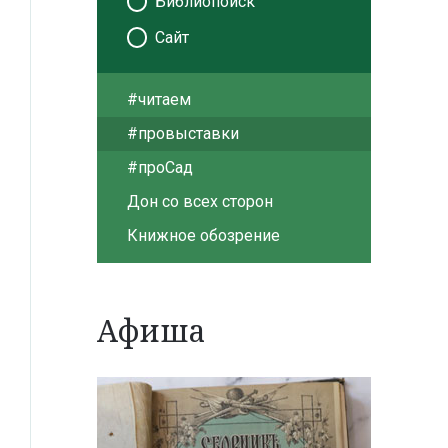
Библиопоиск
Сайт
#читаем
#провыставки
#проСад
Дон со всех сторон
Книжное обозрение
Афиша