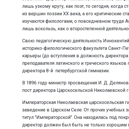
лишь узкому кругу, как поэт, то сегодня, когда
из вершин поэзии XX века, а его критические с
изучаются филологами, о повседневном труде Ан
лишь вскользь, как о второстепенной деятельно
Свою педагогическую деятельность Иннокентий 
историко-филологического факультета Санкт-Пет
карьеры (до вступления в должность директора
преподавателя латинского и греческого языков 
директора 8-й петербургской гимназии.
В 1896 году министр просвещения И. Д. Делянов
пост директора Царскосельской Николаевской г
Императорская Николаевская царскосельская г
заведение в Царском Селе
.
От прочих учебных з
титул "Императорской". Она находилась под по
директор должен был быть не только хорошим пе