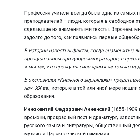
Профессия учителя всегда была одна из самых 
преподавателей – люди, которые в свободное о
сделавшие их знаменитыми тексты. Впрочем, мн
задолго до того, как появились первые общеоб
В истории известны факты, когда знаменитые л
преподаванием при дворе императоров, в прест
и мы тех, кто проводил свое время не только на
В экспозиции «Книжного вернисажа» представл
нач.
XX
вв.,
которые в той или иной мере нашли с
образования.
Иннокентий Федорович Анненский
(1855-1909 
времени, прекрасный поэт и драматург, известн
русского языка и литературы, общественный деят
мужской Царскосельской гимназии.