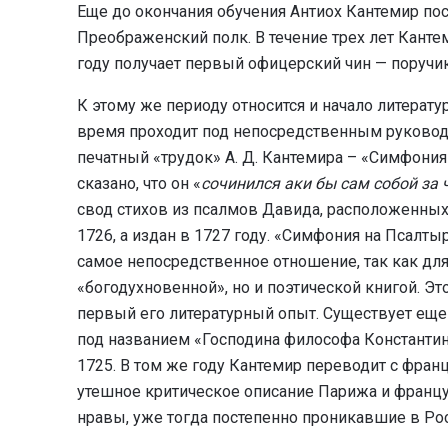
Еще до окончания обучения Антиох Кантемир по
Преображенский полк. В течение трех лет Канте
году получает первый офицерский чин — поручик
К этому же периоду относится и начало литерату
время проходит под непосредственным руковод
печатный «трудок» А. Д. Кантемира – «Симфония
сказано, что он «
сочинился аки бы сам собой за
свод стихов из псалмов Давида, расположенных 
1726, а издан в 1727 году. «Симфония на Псалт
самое непосредственное отношение, так как дл
«богодухновенной», но и поэтической книгой. Эт
первый его литературный опыт. Существует еще
под названием «Господина философа Константин
1725. В том же году Кантемир переводит с фран
утешное критическое описание Парижа и францу
нравы, уже тогда постепенно проникавшие в Ро