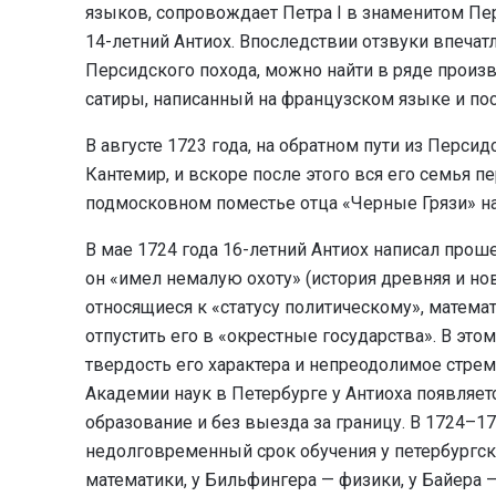
языков, сопровождает Петра I в знаменитом Пер
14-летний Антиох. Впоследствии отзвуки впечат
Персидского похода, можно найти в ряде произв
сатиры, написанный на французском языке и пос
В августе 1723 года, на обратном пути из Перси
Кантемир, и вскоре после этого вся его семья п
подмосковном поместье отца «Черные Грязи» на
В мае 1724 года 16-летний Антиох написал проше
он «имел немалую охоту» (история древняя и но
относящиеся к «статусу политическому», математ
отпустить его в «окрестные государства». В эт
твердость его характера и непреодолимое стрем
Академии наук в Петербурге у Антиоха появляе
образование и без выезда за границу. В 1724–1
недолговременный срок обучения у петербургск
математики, у Бильфингера — физики, у Байера —