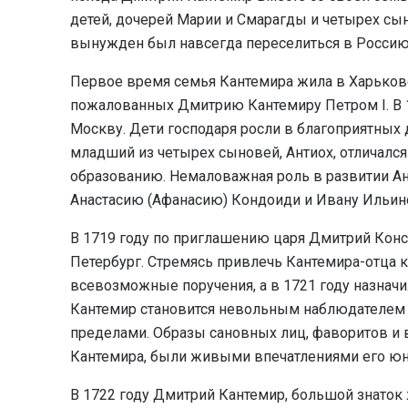
детей, дочерей Марии и Смарагды и четырех сыно
вынужден был навсегда переселиться в Россию
Первое время семья Кантемира жила в Харькове,
пожалованных Дмитрию Кантемиру Петром I. В 1
Москву. Дети господаря росли в благоприятных 
младший из четырех сыновей, Антиох, отличалс
образованию. Немаловажная роль в развитии Ан
Анастасию (Афанасию) Кондоиди и Ивану Ильин
В 1719 году по приглашению царя Дмитрий Конс
Петербург. Стремясь привлечь Кантемира-отца к
всевозможные поручения, а в 1721 году назначи
Кантемир становится невольным наблюдателем пр
пределами. Образы сановных лиц, фаворитов и 
Кантемира, были живыми впечатлениями его юн
В 1722 году Дмитрий Кантемир, большой знаток