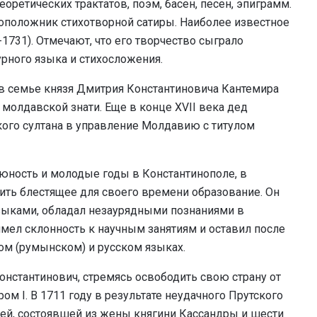
еоретических трактатов, поэм, басен, песен, эпиграмм.
оположник стихотворной сатиры. Наиболее известное
1731). Отмечают, что его творчество сыграло
урного языка и стихосложения.
 в семье князя Дмитрия Константиновича Кантемира
молдавской знати. Еще в конце XVII века дед
цкого султана в управление Молдавию с титулом
 юность и молодые годы в Константинополе, в
ить блестящее для своего времени образование. Он
ыками, обладал незаурядными познаниями в
имел склонность к научным занятиям и оставил после
ом (румынском) и русском языках.
нстантинович, стремясь освободить свою страну от
ом I. В 1711 году в результате неудачного Прутского
ей, состоявшей из жены княгини Кассандры и шести