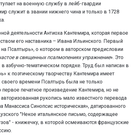
ступает на военную службу в лейб-гвардии
мир служит в звании нижнего чина и только в 1728
а.
рной деятельности Антиоха Кантемира, которая первое
ством его наставника – Ивана Ильинского. Первый
 на Псалтырь», о котором в авторском предисловии
 частое в священных псалмопениях упражнение
». Это
в азбучно-тематическом порядке. Труд был написан в
ырь» к поэтическому творчеству Кантемира имеет
я своего времени Псалтырь была не только
о первое печатное произведение Кантемира, но не
 авторизованная рукопись мало известного перевода
а Манассиса Синопсис историческая», датированного
цузского "Некое итальянское письмо, содержащее
зов" - книжечку, в которой осмеиваются французские
ссию.