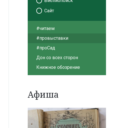
Библиопоиск
Сайт
#читаем
#провыставки
#проСад
Дон со всех сторон
Книжное обозрение
Афиша