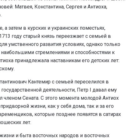
вей: Матвея, Константина, Сергея и Антиоха,
.
 а затем в курских и украинских поместьях,
713 году старый князь переезжает с семьей в
для умственного развития условиях, однако только
я наибольшими стремлениями и способностями к
тиоха принадлежала наставникам его детских лет:
скому.
тантинович Кантемир с семьей переселился в
 государственной деятельности, Петр I давал ему
л членом Сената. С этого момента молодой Антиох
идворной жизни, как у себя дома, так и за его
временщиков, которые позднее появятся в сатирах
ошеских лет.
 жизни и быта восточных народов и восточных