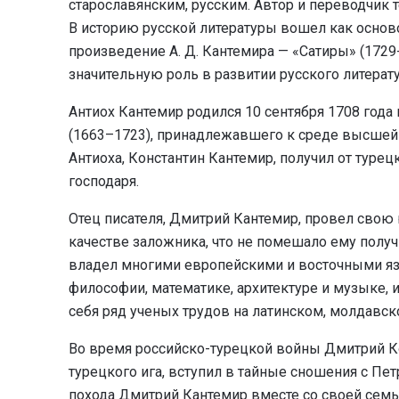
старославянским, русским. Автор и переводчик т
В историю русской литературы вошел как основ
произведение А. Д. Кантемира — «Сатиры» (1729-
значительную роль в развитии русского литерат
Антиох Кантемир родился 10 сентября 1708 года
(1663–1723), принадлежавшего к среде высшей 
Антиоха, Константин Кантемир, получил от туре
господаря.
Отец писателя, Дмитрий Кантемир, провел свою
качестве заложника, что не помешало ему получ
владел многими европейскими и восточными яз
философии, математике, архитектуре и музыке, 
себя ряд ученых трудов на латинском, молдавск
Во время российско-турецкой войны Дмитрий Ко
турецкого ига, вступил в тайные сношения с Петр
похода Дмитрий Кантемир вместе со своей семь