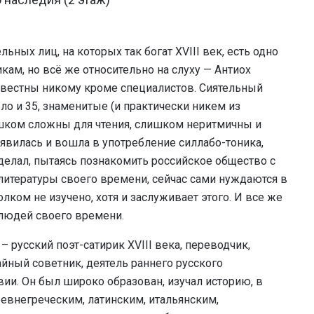
ных лиц, на которых так богат XVIII век, есть одно
ам, но всё же относительно на слуху — Антиох
известны никому кроме специалистов. Сиятельный
о и 35, знаменитые (и практически никем из
ишком сложны для чтения, слишком неритмичны и
явилась и вошла в употребление силлабо-тоника,
делал, пытаясь познакомить российское общество с
итературы своего времени, сейчас сами нуждаются в
лком не изучено, хотя и заслуживает этого. И все же
людей своего времени.
 русский поэт-сатирик XVIII века, переводчик,
айный советник, деятель раннего русского
ии. Он был широко образован, изучал историю, в
евнегреческим, латинским, итальянским,