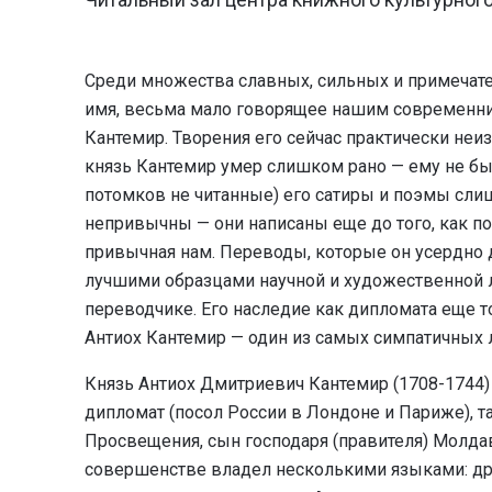
Среди множества славных, сильных и примечатель
имя, весьма мало говорящее нашим современник
Кантемир. Творения его сейчас практически не
князь Кантемир умер слишком рано — ему не был
потомков не читанные) его сатиры и поэмы сл
непривычны — они написаны еще до того, как по
привычная нам. Переводы, которые он усердно 
лучшими образцами научной и художественной л
переводчике. Его наследие как дипломата еще то
Антиох Кантемир — один из самых симпатичных 
Князь Антиох Дмитриевич Кантемир (1708-1744) –
дипломат (посол России в Лондоне и Париже), т
Просвещения, сын господаря (правителя) Молдав
совершенстве владел несколькими языками: др