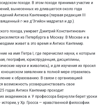
сидском походе. В этом походе принимал участие и
лений, вынесенных из длившегося около года
едений Антиоха Кантемира (первая редакция III
вященный г-же д’Эгийон мадригал и др.).
дского похода, умирает Дмитрий Константинович
ереселяется из Петербурга в Москву. В Москве и в
ездами живет в это время и Антиох Кантемир.
ние на имя Петра I, где перечислил науки, к которым
вая, география, юриспруденция, дисциплины,
ические науки и живопись), и для изучения их просил
ом юношеском заявлении в полной мере отразилась
ление к образованию. В связи с организацией
тся возможность усовершенствовать свое
725 годах Антиох Кантемир проходит
их академиков и. У профессора Бернулли берет уроки
 истории, у Хр. Гросса — нравственной философии.