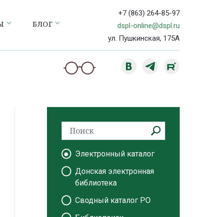
+7 (863) 264-85-97
Ы
БЛОГ
dspl-online@dspl.ru
ул. Пушкинская, 175А
Электронный каталог
Донская электронная
библиотека
Сводный каталог РО