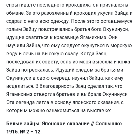
спрыгивал с последнего крокодила, он признался в
обмане. За это разозленный крокодил укусил Зайца и
содрал с него всю одежду. После этого оставшемуся
голым Зайцу повстречались братья бога Окунинуси,
идущие свататься к красавице Ягамихимэ. Они
научили Зайца, что ему следует окунуться в морскую
воду и лечь на высокую скалу. Когда Заяц
последовал их совету, соль из моря высохла и кожа
Зайца потрескалась. Идущий следом за братьями
Окунинуси в свою очередь научил Зайца, как ему
исцелиться. В благодарность Заяц сделал так, что
Ягамихимэ отвергла братьев и выбрала Окунинуси.
Эта легенда легла в основу японского сказания, с
которым можно ознакомиться на выставке:
Белые зайцы: Японское сказание // Солнышко.
1916. № 2 – 12.