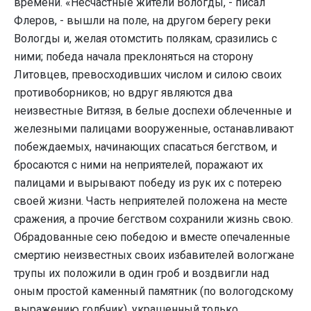
времени. «Несчастные жители Вологды, - писал
Флеров, - вышли на поле, на другом берегу реки
Вологды и, желая отомстить полякам, сразились с
ними; победа начала преклоняться на сторону
Литовцев, превосходивших числом и силою своих
противоборников; но вдруг являются два
неизвестные Витязя, в белые доспехи облеченные и
железными палицами вооруженные, останавливают
побеждаемых, начинающих спасаться бегством, и
бросаются с ними на неприятелей, поражают их
палицами и вырывают победу из рук их с потерею
своей жизни. Часть неприятелей положена на месте
сражения, а прочие бегством сохранили жизнь свою.
Обрадованные сею победою и вместе опечаленные
смертию неизвестных своих избавителей вологжане
трупы их положили в один гроб и воздвигли над
оным простой каменный памятник (по вологодскому
выражению голбчик), украшенный только