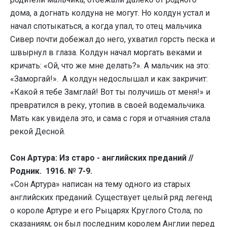
дома, а догнать колдуна не могут. Но колдун устал и
начал спотыкаться, а когда упал, то отец мальчика
Сивер почти добежал до него, ухватил горсть песка и
швырнул в глаза. Колдун начал моргать веками и
кричать: «Ой, что же мне делать?». А мальчик на это:
«Заморгай!». А колдун недослышал и как закричит:
«Какой я тебе Замглай! Вот ты получишь от меня!» и
превратился в реку, утопив в своей водемальчика.
Мать как увидела это, и сама с горя и отчаяния стала
рекой Десной.
Сон Артура: Из старо - английских преданий //
Родник. 1916. № 7-9.
«Сон Артура» написан на тему одного из старых
английских преданий. Существует целый ряд легенд
о короле Артуре и его Рыцарях Круглого Стола; по
сказаниям; он был последним королем Англии перед