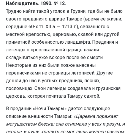
Наблюдатель. 1890. № 12.
Трудно найти такой уголок в Грузии, где бы не было
своего предания о царице Тамаре (время её жизни:
середине 60-х тт. XII а. — 1213 г.), связанного с
местной крепостью, церковью, скалой или другой
приметной особенностью ландшафта. Предания и
легенды о прославленной царице начали
складываться уже вскоре после её смерти.
Некоторые из них были позже внесены
переписчиками не страницы летописей. Другие
дошли до нас в устных преданиях, песнях,
пословицах. Свои легенды создавала и грузинская
церковь, которая почитала Тамару святой.
В предании «Ночи Тамары» дается следующее
описание внешности Тамары:
«Царевна поражает
могуществом блеска: она отнимала у всех и разум, и
сердце, и душу; хвалить ее мог лишь мудрец языком