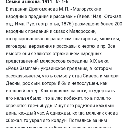
Семья и школа. 1911. № 1-6.
В издании Драгоманова М. П. «Малорусские
народные предания и рассказы» (Киев : Изд. Юго-зап.
отд. Имп. Рус. геогр. о-ва, 1876.) размещено более 200
народных преданий и сказок Малороссии,
отсортированных по разделам: знахарство, молитвы,
заговоры; верования и рассказы о чертях и пр. Все
вместе они являются отражением народных
представлений малороссов середины XIX века.
«Река Замглай» украинское предание, в котором
рассказывается, что в семье у отца Сивера и матери
Десны, рос сын, который был непослушен, как
вольный ветер. Как поднялся на ноги, то удержать
его нельзя было - то в лес побежит, то в поле, то
спрячется где-нибудь. Ищут его родители каждый
день, каждый час. А однажды, когда мальчик снова
сбежал, то украл его колдун. Погнались за ним
родители мальчика, отбежали далеко от родного