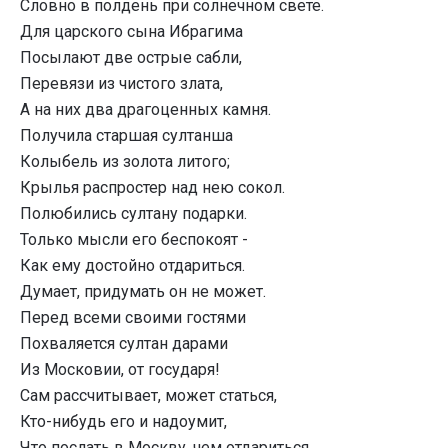
Словно в полдень при солнечном свете.
Для царского сына Ибрагима
Посылают две острые сабли,
Перевязи из чистого злата,
А на них два драгоценных камня.
Получила старшая султанша
Колыбель из золота литого;
Крылья распростер над нею сокол.
Полюбились султану подарки.
Только мысли его беспокоят -
Как ему достойно отдариться.
Думает, придумать он не может.
Перед всеми своими гостями
Похваляется султан дарами
Из Московии, от государя!
Сам рассчитывает, может статься,
Кто-нибудь его и надоумит,
Что послать в Москву, чем отдариться.