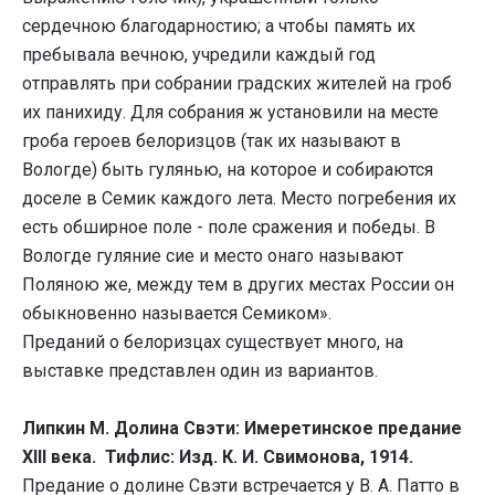
сердечною благодарностию; а чтобы память их
пребывала вечною, учредили каждый год
отправлять при собрании градских жителей на гроб
их панихиду. Для собрания ж установили на месте
гроба героев белоризцов (так их называют в
Вологде) быть гулянью, на которое и собираются
доселе в Семик каждого лета. Место погребения их
есть обширное поле - поле сражения и победы. В
Вологде гуляние сие и место онаго называют
Поляною же, между тем в других местах России он
обыкновенно называется Семиком».
Преданий о белоризцах существует много, на
выставке представлен один из вариантов.
Липкин М. Долина Свэти: Имеретинское предание
XIII века. Тифлис: Изд. К. И. Свимонова, 1914.
Предание о долине Свэти встречается у В. А. Патто в