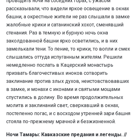
проводить ночи на соседних горах, с ужасом
рассказывали, что видели яркое освещение в окнах
башни, а окрестные жители не раз слышали в замке
жалобные крики и сатанинский хохот, сменявший
стенания. Раз в темную и бурную ночь окна
заколдованной башни ярко осветились, и в них
замелькали тени. То пение, то крики, то вопли и смех
слышались оттуда испуганным жителям. Решили
немедленно послать в Кацерский монастырь
призвать благочестивых иноков сотворить
заклинание против злых духов, неистовствовавших
в замке, и монахи с иконами и святыми мощами
спустились в долину. Во время продолжительных
молитв и заклинаний свет, сверкавший в окнах,
постепенно погас, и с восходом утренней зари башня
стояла по-прежнему мрачной и безжизненной.
Ночи Тамары: Кавказские предания и легенды. //