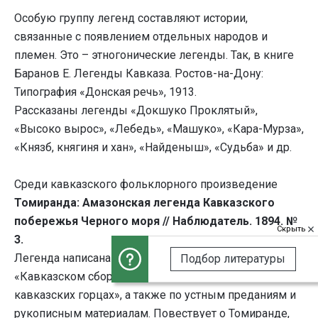
Особую группу легенд составляют истории,
связанные с появлением отдельных народов и
племен. Это – этногонические легенды. Так, в книге
Баранов Е. Легенды Кавказа. Ростов-на-Дону:
Типография «Донская речь», 1913.
Рассказаны легенды «Докшуко Проклятый»,
«Высоко вырос», «Лебедь», «Машуко», «Кара-Мурза»,
«Князб, княгиня и хан», «Найденыш», «Судьба» и др.
Среди кавказского фольклорного произведение
Томиранда: Амазонская легенда Кавказского
побережья Черного моря // Наблюдатель. 1894. №
Скрыть
3.
Легенда написана по источникам, помещенным в
Подбор литературы
«Кавказском сборнике» и в «Сборнике сведений о
кавказских горцах», а также по устным преданиям и
рукописным материалам. Повествует о Томиранде,