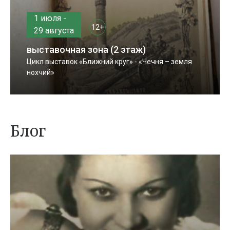
1 июля -
12+
29 августа
выставочная зона (2 этаж)
Цикл выставок «Ближний круг» - «Чечня – земля
нохчий»
Блог