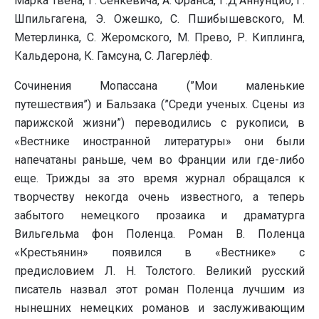
Марка Твена, Г. Сенкевича, А. Франса, Г.Д’Аннунцио, Г.
Шпильгагена, Э. Ожешко, С. Пшибышевского, М.
Метерлинка, С. Жеромского, М. Прево, Р. Киплинга,
Кальдерона, К. Гамсуна, С. Лагерлёф.
Сочинения Мопассана (”Мои маленькие
путешествия”) и Бальзака (”Среди ученых. Сцены из
парижской жизни”) переводились с рукописи, в
«Вестнике иностранной литературы» они были
напечатаны раньше, чем во Франции или где-либо
еще. Трижды за это время журнал обращался к
творчеству некогда очень известного, а теперь
забытого немецкого прозаика и драматурга
Вильгельма фон Поленца. Роман В. Поленца
«Крестьянин» появился в «Вестнике» с
предисловием Л. Н. Толстого. Великий русский
писатель назвал этот роман Поленца лучшим из
нынешних немецких романов и заслуживающим