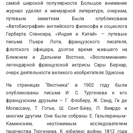
самой широкой популярности. Большое внимание
журнал уделял и мемуарной литературе, очеркам,
путевым заметкам. Была опубликована
«Автобиография» английского философа и социолога
Герберта Спенсера, «Индия и Китай» — путевые
письма Пьера Лоти, французского писателя,
флотского офицера, долгое время жившего на
Ближнем и Дальнем Востоке, «Воспоминания»
легендарной французской актрисы Сары Бернар,
очерк деятельности великого изобретателя Эдисона.
На страницах “Вестника” в 1902 году были
опубликованы письма И. С. Тургенева к его
французским друзьям — Г. Флоберу, Ж. Санд, Ги де
Мопассану, Т. Готье, Ш. Сент-Бёву, П. Виардо и
многим другим. Они были собраны Е. Гальпериным-
Каминским, неутомимым исследователем
творчества Тургенева. К юбилею войны 1812 года