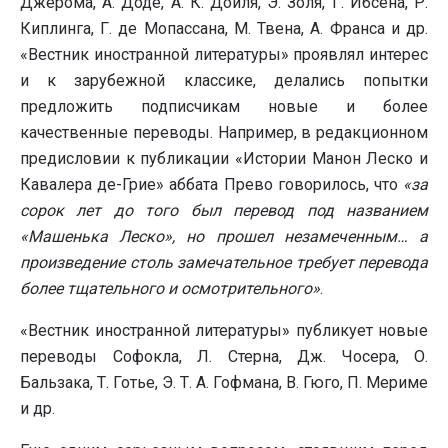
Джерома, А. Доде, А. К. Дойля, Э. Золя, Г. Ибсена, Р.
Киплинга, Г. де Мопассана, М. Твена, А. Франса и др.
«Вестник иностранной литературы» проявлял интерес
и к зарубежной классике, делались попытки
предложить подписчикам новые и более
качественные переводы. Например, в редакционном
предисловии к публикации «Истории Манон Леско и
Кавалера де-Грие» аббата Прево говорилось, что
«за
сорок лет до того был перевод под названием
«Машенька Леско», но прошел незамеченным… а
произведение столь замечательное требует перевода
более тщательного и осмотрительного»
.
«Вестник иностранной литературы» публикует новые
переводы Софокла, Л. Стерна, Дж. Чосера, О.
Бальзака, Т. Готье, Э. Т. А. Гофмана, В. Гюго, П. Мериме
и др.