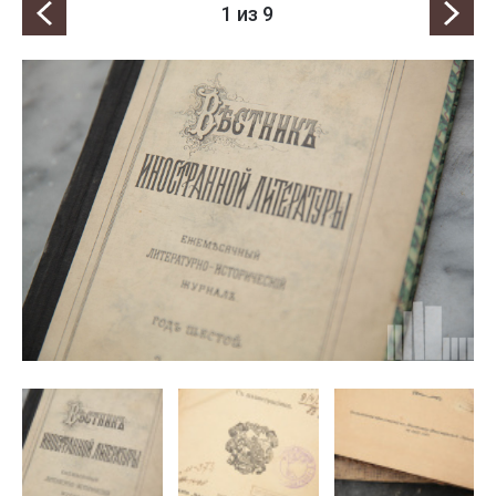
1
из 9