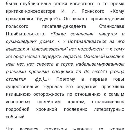
была опубликована статья известного в то время
критика-консерватора И. И. Ясинского «Кому
принадлежит будущее?». Он писал о произведениях
польского писателя-декадента Станислава
Пшибышевского:
«Такие сочинения пишутся в
сумасшедших домах. < > Останавливаться на его
выводах и “мировоззрении” нет надобности — к тому
же бред нельзя передать вкратце. Основной мысли в
нем нет, нет скелета в трупе, набальзамированном
разными пряными специями fin de siecle’я (конца
столетия –фр.)…».
Поэтому в первые годы
существования журнала его редакция проявляла
излишнюю осторожность по отношению к самым
«спорным» новейшим текстам, ограничиваясь
подробной хроникой последних литературных
событий.
Что касается структуры журнала, то, кроме