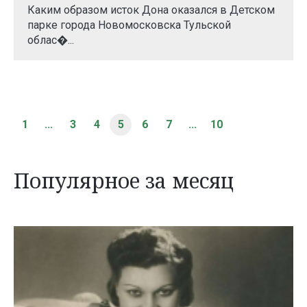
Каким образом исток Дона оказался в Детском
парке города Новомосковска Тульской
облас�...
1
...
3
4
5
6
7
...
10
Популярное за месяц