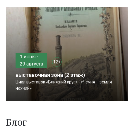
1 июля -
12+
29 августа
выставочная зона (2 этаж)
Цикл выставок «Ближний круг» - «Чечня – земля
нохчий»
Блог