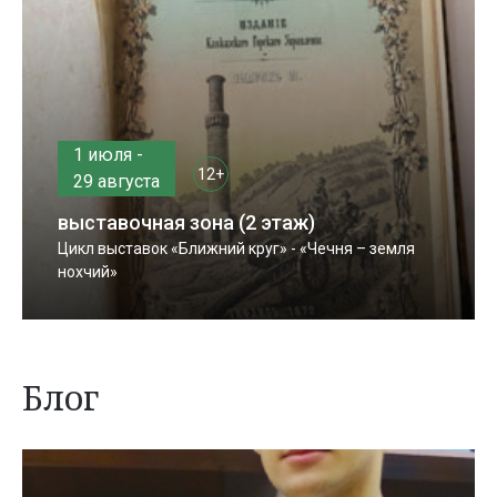
1 июля -
12+
29 августа
выставочная зона (2 этаж)
Цикл выставок «Ближний круг» - «Чечня – земля
нохчий»
Блог