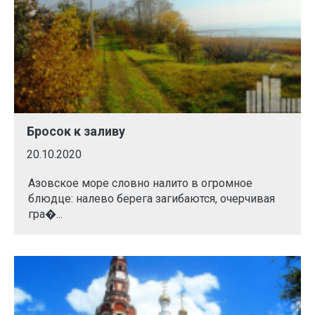
Бросок к заливу
20.10.2020
Азовское море словно налито в огромное
блюдце: налево берега загибаются, очерчивая
гра�...