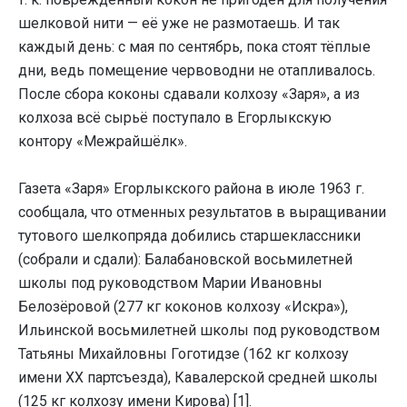
шелковой нити — её уже не размотаешь. И так
каждый день: с мая по сентябрь, пока стоят тёплые
дни, ведь помещение червоводни не отапливалось.
После сбора коконы сдавали колхозу «Заря», а из
колхоза всё сырьё поступало в Егорлыкскую
контору «Межрайшёлк».
Газета «Заря» Егорлыкского района в июле 1963 г.
сообщала, что отменных результатов в выращивании
тутового шелкопряда добились старшеклассники
(собрали и сдали): Балабановской восьмилетней
школы под руководством Марии Ивановны
Белозёровой (277 кг коконов колхозу «Искра»),
Ильинской восьмилетней школы под руководством
Татьяны Михайловны Гоготидзе (162 кг колхозу
имени XX партсъезда), Кавалерской средней школы
(125 кг колхозу имени Кирова) [1].