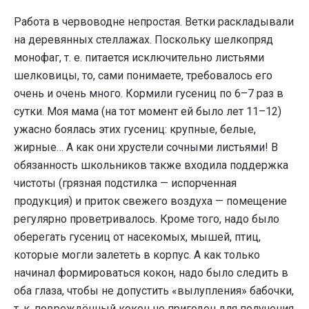
Работа в червоводне непростая. Ветки раскладывали
на деревянных стеллажах. Поскольку шелкопряд
монофаг, т. е. питается исключительно листьями
шелковицы, то, сами понимаете, требовалось его
очень и очень много. Кормили гусениц по 6–7 раз в
сутки. Моя мама (на тот момент ей было лет 11–12)
ужасно боялась этих гусениц: крупные, белые,
жирные… А как они хрустели сочными листьями! В
обязанность школьников также входила поддержка
чистоты (грязная подстилка — испорченная
продукция) и приток свежего воздуха — помещение
регулярно проветривалось. Кроме того, надо было
оберегать гусениц от насекомых, мышей, птиц,
которые могли залететь в корпус. А как только
начинал формироваться кокон, надо было следить в
оба глаза, чтобы не допустить «вылупления» бабочки,
т. к. повреждённый кокон не пригоден для получения