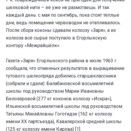
шелковой нити — её уже не размотаешь. И так
каждый день: с мая по сентябрь, пока стоят тёплые
дни, ведь помещение червоводни не отапливалось.
После сбора коконы сдавали колхозу «Заря», а из
колхоза всё сырьё поступало в Егорлыкскую
контору «Межрайшёлк».
Газета «Заря» Егорлыкского района в июле 1963 г.
сообщала, что отменных результатов в выращивании
тутового шелкопряда добились старшеклассники
(собрали и сдали): Балабановской восьмилетней
школы под руководством Марии Ивановны
Белозёровой (277 кг коконов колхозу «Искра»),
Ильинской восьмилетней школы под руководством
Татьяны Михайловны Гоготидзе (162 кг колхозу
имени XX партсъезда), Кавалерской средней школы
(125 кг колхозу имени Кирова) [1].