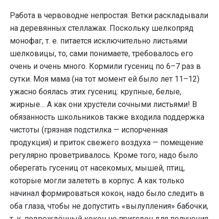
Работа в червоводне непростая. Ветки раскладывали
на деревянных стеллажах. Поскольку шелкопряд
монофаг, т. е. питается исключительно листьями
шелковицы, то, сами понимаете, требовалось его
очень и очень много. Кормили гусениц по 6–7 раз в
сутки. Моя мама (на тот момент ей было лет 11–12)
ужасно боялась этих гусениц: крупные, белые,
жирные… А как они хрустели сочными листьями! В
обязанность школьников также входила поддержка
чистоты (грязная подстилка — испорченная
продукция) и приток свежего воздуха — помещение
регулярно проветривалось. Кроме того, надо было
оберегать гусениц от насекомых, мышей, птиц,
которые могли залететь в корпус. А как только
начинал формироваться кокон, надо было следить в
оба глаза, чтобы не допустить «вылупления» бабочки,
т. к. повреждённый кокон не пригоден для получения