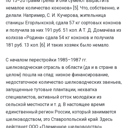
по 15–20 грамм грены и они сумеют вырастить
немалое количество коконов» [5]. Что, собственно, и
делали. Например, С. И. Кучерова, жительница
станицы Егорлыкской, сдала 57 кг сортовых коконов
и получила за них 191 руб. 51 коп. А Т. Д. Домачёва из
колхоза «Родина» сдала 54 кг коконов и получила
181 руб. 13 коп. [6]. И таких хозяек было немало.
С началом перестройки 1985–1987 гг.
шелководческая отрасль в области (да и в стране в
целом) пошла на спад: низкое финансирование,
недостаточное количество шелководческих звеньев,
запущенные тутовые плантации, нехватка
специалистов, активный отток молодёжи из
сельской местности и т. д. В настоящее время
единственный регион России, который занимается
шелководством, это Ставропольский край. Здесь
действует ООО «Племенное шелководство».