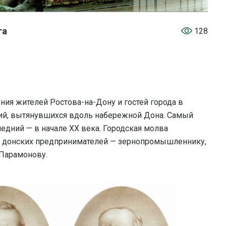
га
128
ния жителей Ростова-на-Дону и гостей города в
ний, вытянувшихся вдоль набережной Дона. Самый
ледний — в начале XX века. Городская молва
х донских предпринимателей — зернопромышленнику,
 Парамонову.