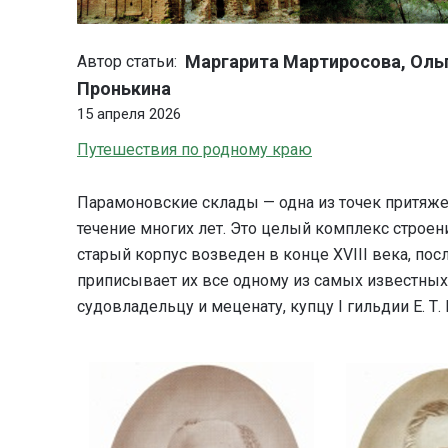
Маргарита Мартиросова, Оль
Автор статьи:
Пронькина
15 апреля 2026
Путешествия по родному краю
Парамоновские склады — одна из точек притяже
течение многих лет. Это целый комплекс строе
старый корпус возведен в конце ХVIII века, пос
приписывает их все одному из самых известны
судовладельцу и меценату, купцу I гильдии Е. Т.