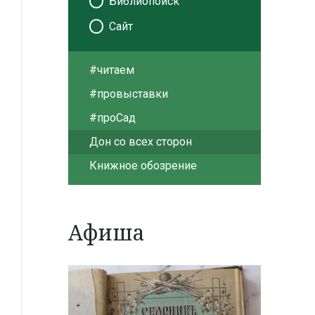
Библиопоиск
Сайт
#читаем
#провыставки
#проСад
Дон со всех сторон
Книжное обозрение
Афиша