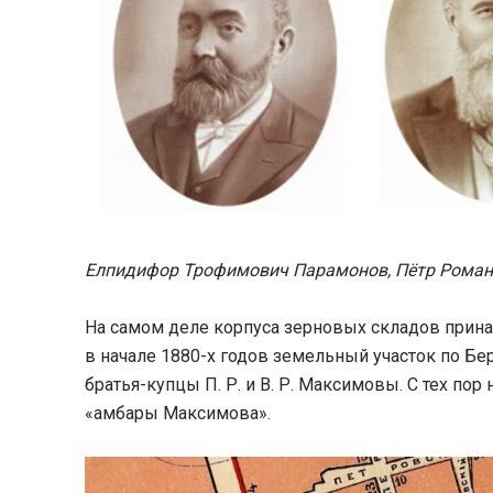
Елпидифор Трофимович Парамонов, Пётр Рома
На самом деле корпуса зерновых складов прин
в начале 1880-х годов земельный участок по Б
братья-купцы П. Р. и В. Р. Максимовы. С тех по
«амбары Максимова».