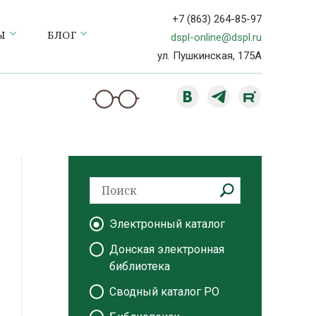
+7 (863) 264-85-97
Ы
БЛОГ
dspl-online@dspl.ru
ул. Пушкинская, 175А
Электронный каталог
Донская электронная
библиотека
Сводный каталог РО