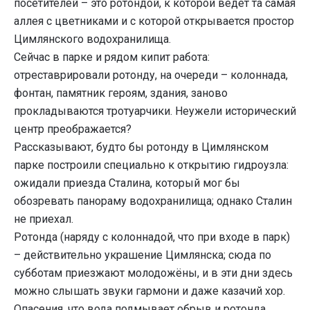
посетителей – это ротондой, к которой ведёт та самая
аллея с цветниками и с которой открывается простор
Цимлянского водохранилища.
Сейчас в парке и рядом кипит работа:
отреставрировали ротонду, на очереди – колоннада,
фонтан, памятник героям, здания, заново
прокладываются тротуарчики. Неужели исторический
центр преображается?
Рассказывают, будто бы ротонду в Цимлянском
парке построили специально к открытию гидроузла:
ожидали приезда Сталина, который мог бы
обозревать панораму водохранилища; однако Сталин
не приехал.
Ротонда (наряду с колоннадой, что при входе в парк)
– действительно украшение Цимлянска; сюда по
субботам приезжают молодожёны, и в эти дни здесь
можно слышать звуки гармони и даже казачий хор.
Опасения, что вода подмывает обрыв и ротонда