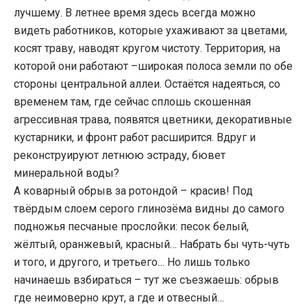
лучшему. В летнее время здесь всегда можно
видеть работников, которые ухаживают за цветами,
косят траву, наводят кругом чистоту. Территория, на
которой они работают –широкая полоса земли по обе
стороны центральной аллеи. Остаётся надеяться, со
временем там, где сейчас сплошь скошенная
агрессивная трава, появятся цветники, декоративные
кустарники, и фронт работ расширится. Вдруг и
реконструируют летнюю эстраду, бювет
минеральной воды?
А коварный обрыв за ротондой – красив! Под
твёрдым слоем серого глинозёма видны до самого
подножья песчаные прослойки: песок белый,
жёлтый, оранжевый, красный… Набрать бы чуть-чуть
и того, и другого, и третьего… Но лишь только
начинаешь взбираться – тут же съезжаешь: обрыв
где неимоверно крут, а где и отвесный…