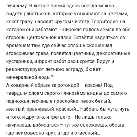
лучшему. В летнее время здесь всегда можно
видеть работников, которые ухаживают за цветами,
косят траву, наводят кругом чистоту. Территория, на
которой они работают –широкая полоса земли по обе
стороны центральной аллеи. Остаётся надеяться, со
временем там, где сейчас сплошь скошенная
агрессивная трава, появятся цветники, декоративные
кустарники, и фронт работ расширится. Вдруг и
реконструируют летнюю эстраду, бювет
минеральной воды?
А коварный обрыв за ротондой – красив! Под
твёрдым слоем серого глинозёма видны до самого
подножья песчаные прослойки: песок белый,
жёлтый, оранжевый, красный… Набрать бы чуть-чуть
и того, и другого, и третьего… Но лишь только
начинаешь взбираться – тут же съезжаешь: обрыв
где неимоверно крут, а где и отвесный…