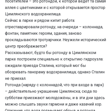
посетителей – это ротондой, к которой ведёт та самая
аллея с цветниками и с которой открывается простор
Цимлянского водохранилища.
Сейчас в парке и рядом кипит работа:
отреставрировали ротонду, на очереди – колоннада,
фонтан, памятник героям, здания, заново
прокладываются тротуарчики. Неужели исторический
центр преображается?
Рассказывают, будто бы ротонду в Цимлянском
парке построили специально к открытию гидроузла:
ожидали приезда Сталина, который мог бы
обозревать панораму водохранилища; однако Сталин
не приехал.
Ротонда (наряду с колоннадой, что при входе в парк)
– действительно украшение Цимлянска; сюда по
субботам приезжают молодожёны, и в эти дни здесь
можно слышать звуки гармони и даже казачий хор.
Опасения, что вода подмывает обрыв и ротонда