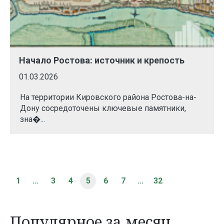
Начало Ростова: источник и крепость
01.03.2026
На территории Кировского района Ростова-на-
Дону сосредоточены ключевые памятники,
зна�...
1
...
3
4
5
6
7
...
32
Популярное за месяц