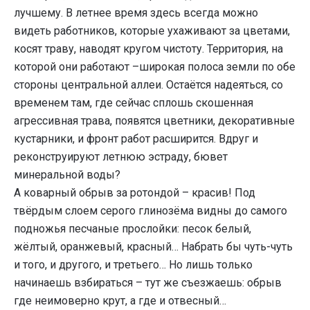
лучшему. В летнее время здесь всегда можно
видеть работников, которые ухаживают за цветами,
косят траву, наводят кругом чистоту. Территория, на
которой они работают –широкая полоса земли по обе
стороны центральной аллеи. Остаётся надеяться, со
временем там, где сейчас сплошь скошенная
агрессивная трава, появятся цветники, декоративные
кустарники, и фронт работ расширится. Вдруг и
реконструируют летнюю эстраду, бювет
минеральной воды?
А коварный обрыв за ротондой – красив! Под
твёрдым слоем серого глинозёма видны до самого
подножья песчаные прослойки: песок белый,
жёлтый, оранжевый, красный… Набрать бы чуть-чуть
и того, и другого, и третьего… Но лишь только
начинаешь взбираться – тут же съезжаешь: обрыв
где неимоверно крут, а где и отвесный…