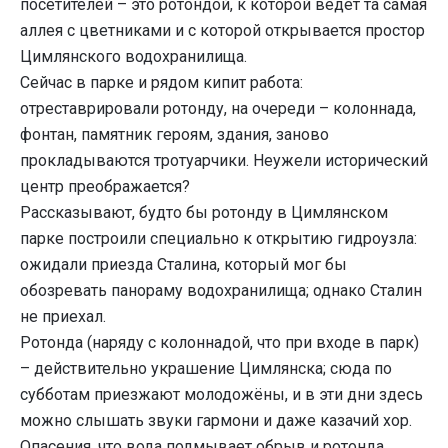
посетителей – это ротондой, к которой ведёт та самая
аллея с цветниками и с которой открывается простор
Цимлянского водохранилища.
Сейчас в парке и рядом кипит работа:
отреставрировали ротонду, на очереди – колоннада,
фонтан, памятник героям, здания, заново
прокладываются тротуарчики. Неужели исторический
центр преображается?
Рассказывают, будто бы ротонду в Цимлянском
парке построили специально к открытию гидроузла:
ожидали приезда Сталина, который мог бы
обозревать панораму водохранилища; однако Сталин
не приехал.
Ротонда (наряду с колоннадой, что при входе в парк)
– действительно украшение Цимлянска; сюда по
субботам приезжают молодожёны, и в эти дни здесь
можно слышать звуки гармони и даже казачий хор.
Опасения, что вода подмывает обрыв и ротонда