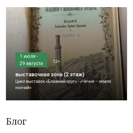
1 июля -
12+
29 августа
выставочная зона (2 этаж)
Цикл выставок «Ближний круг» - «Чечня – земля
нохчий»
Блог