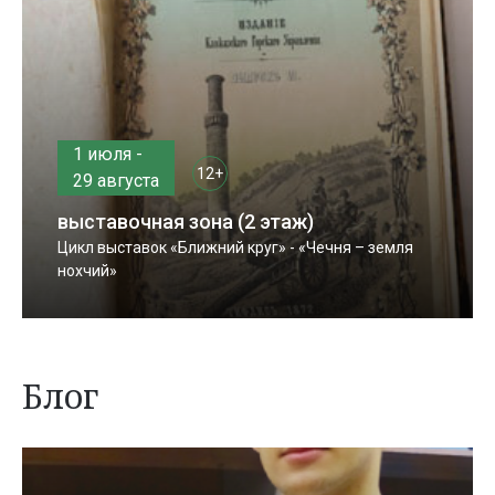
1 июля -
12+
29 августа
выставочная зона (2 этаж)
Цикл выставок «Ближний круг» - «Чечня – земля
нохчий»
Блог