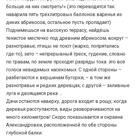
больше на них смотреть!» (это переводится так:
наварила пять трёхлитровых баллонов варенья из
диких абрикосов; остальное пусть пропадает).
Поднимешься на высокую террасу, найдёшь
тенистое местечко под древним абрикосом; вокруг –
разнотравье; птицы не поют (жарко, попрятались
где-то), зато – непрерывный треск, гудение, словно
по травам, по земле проходят разряды тока: это всё
голоса невидимых насекомых. С одной стороны –
разбегаются к вершинам бугорки, – в том же
разнотравье и редких деревцах; с другой – заливные
луга и двоящаяся река …
Дачи остаются наверху, дорога входит в рощу; когда
деревья расступаются, виды разворачиваются на
много километров! Скоро показывается и окраина
Александровки, расположенной по обе стороны
глубокой балки.