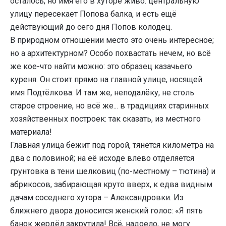
осталось; но имя его в хуторе живо: центральную
улицу пересекает Попова балка, и есть ещё
действующий до сего дня Попов колодец.
В природном отношении место это очень интересное;
но а архитектурном? Особо похвастать нечем, но всё
же кое-что найти можно: это образец казачьего
куреня. Он стоит прямо на главной улице, носящей
имя Подтёлкова. И там же, неподалёку, не столь
старое строение, но всё же... в традициях старинных
хозяйственных построек: так сказать, из местного
материала!
Главная улица бежит под горой, тянется километра на
два с половиной; на её исходе влево отделяется
грунтовка в тени шелковиц (по-местному – тютина) и
абрикосов, забирающая круто вверх, к едва видным
дачам соседнего хутора – Александровки. Из
ближнего двора доносится женский голос: «Я пять
банок жердёл закрутила! Всё, надоело, не могу