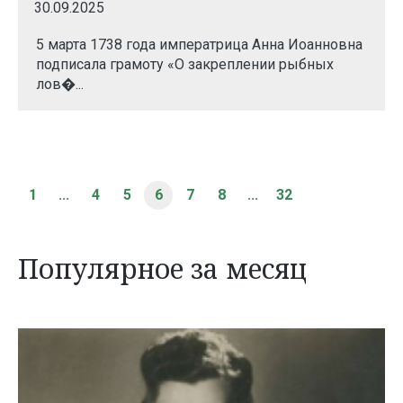
30.09.2025
5 марта 1738 года императрица Анна Иоанновна
подписала грамоту «О закреплении рыбных
лов�...
1
...
4
5
6
7
8
...
32
Популярное за месяц