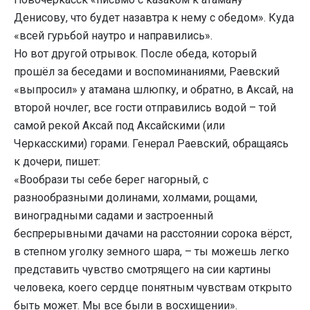
Денисову, что будет назавтра к нему с обедом». Куда
«всей гурьбой наутро и направились».
Но вот другой отрывок. После обеда, который
прошёл за беседами и воспоминаниями, Раевский
«выпросил» у атамана шлюпку, и обратно, в Аксай, на
второй ночлег, все гости отправились водой – той
самой рекой Аксай под Аксайскими (или
Черкасскими) горами. Генерал Раевский, обращаясь
к дочери, пишет:
«Вообрази ты себе берег нагорный, с
разнообразными долинами, холмами, рощами,
виноградными садами и застроенный
беспрерывными дачами на расстоянии сорока вёрст,
в степном уголку земного шара, – ты можешь легко
представить чувство смотрящего на сии картины
человека, коего сердце понятным чувствам открыто
быть может. Мы все были в восхищении».