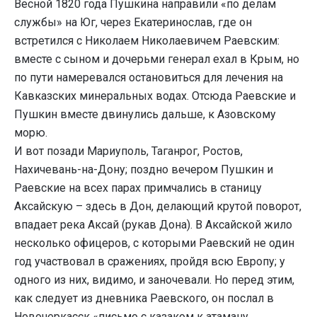
Весной 1820 года Пушкина направили «по делам
службы» на Юг, через Екатеринослав, где он
встретился с Николаем Николаевичем Раевским:
вместе с сыном и дочерьми генерал ехал в Крым, но
по пути намеревался остановиться для лечения на
Кавказских минеральных водах. Отсюда Раевские и
Пушкин вместе двинулись дальше, к Азовскому
морю.
И вот позади Мариуполь, Таганрог, Ростов,
Нахичевань-на-Дону; поздно вечером Пушкин и
Раевские на всех парах примчались в станицу
Аксайскую – здесь в Дон, делающий крутой поворот,
впадает река Аксай (рукав Дона). В Аксайской жило
несколько офицеров, с которыми Раевский не один
год участвовал в сражениях, пройдя всю Европу; у
одного из них, видимо, и заночевали. Но перед этим,
как следует из дневника Раевского, он послал в
Новочеркасск «письмо с казаком к атаману