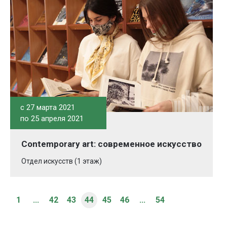
c 27 марта 2021
по 25 апреля 2021
Contemporary art: современное искусство
Отдел искусств (1 этаж)
1
...
42
43
44
45
46
...
54