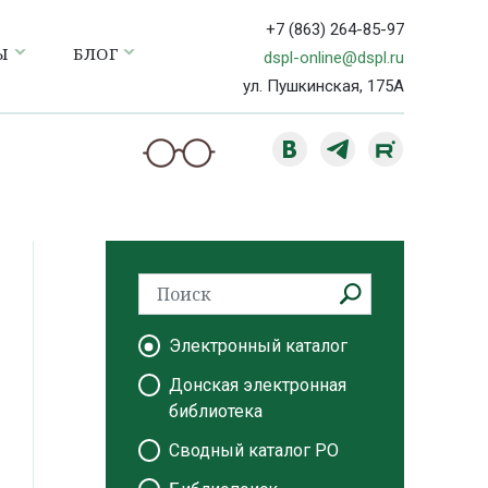
+7 (863) 264-85-97
Ы
БЛОГ
dspl-online@dspl.ru
ул. Пушкинская, 175А
Электронный каталог
Донская электронная
библиотека
Сводный каталог РО