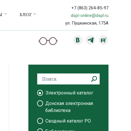
+7 (863) 264-85-97
Ы
БЛОГ
dspl-online@dspl.ru
ул. Пушкинская, 175А
Электронный каталог
Донская электронная
библиотека
Сводный каталог РО