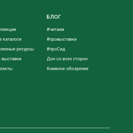
Ы
БЛОГ
ллекции
#читаем
е каталоги
#провыставки
аленные ресурсы
#проСад
е выставки
Дон со всех сторон
роекты
Книжное обозрение