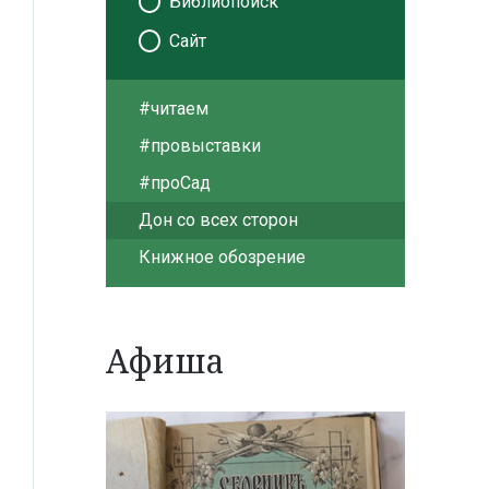
Библиопоиск
Сайт
#читаем
#провыставки
#проСад
Дон со всех сторон
Книжное обозрение
Афиша