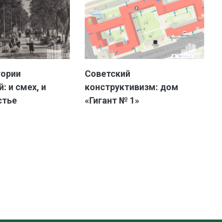
тории
Советский
: и смех, и
конструктивизм: дом
стье
«Гигант № 1»