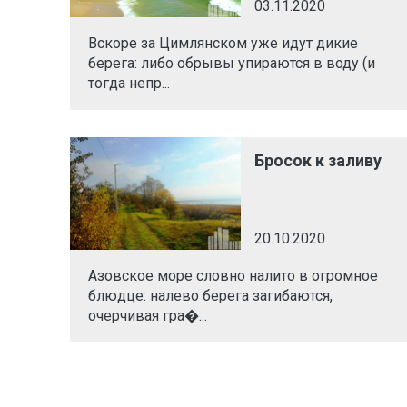
03.11.2020
Вскоре за Цимлянском уже идут дикие
берега: либо обрывы упираются в воду (и
тогда непр...
Бросок к заливу
20.10.2020
Азовское море словно налито в огромное
блюдце: налево берега загибаются,
очерчивая гра�...