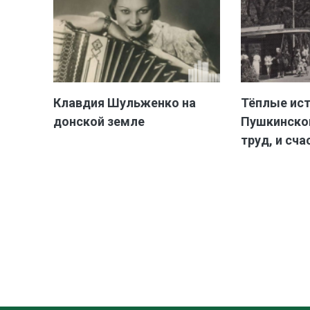
Клавдия Шульженко на
Тёплые ис
донской земле
Пушкинской
труд, и сча