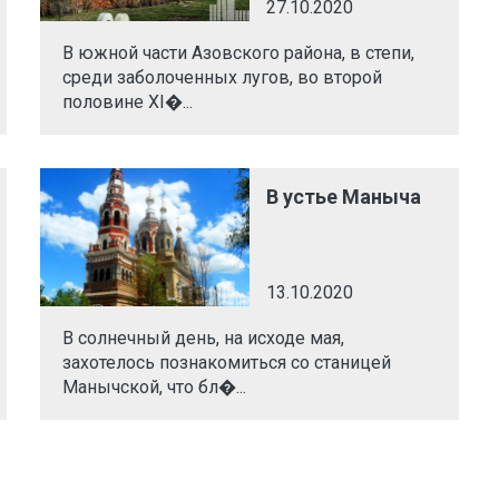
27.10.2020
В южной части Азовского района, в степи,
среди заболоченных лугов, во второй
половине ХI�...
В устье Маныча
13.10.2020
В солнечный день, на исходе мая,
захотелось познакомиться со станицей
Манычской, что бл�...