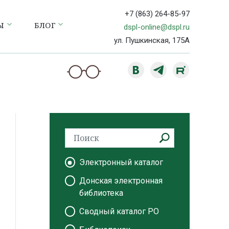
+7 (863) 264-85-97
Ы
БЛОГ
dspl-online@dspl.ru
ул. Пушкинская, 175А
Электронный каталог
Донская электронная
библиотека
Сводный каталог РО