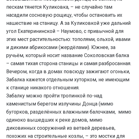
пескам тянется Куликовка, – не случайно там
насадили сосновую рощицу, чтобы остановить их
нашествие на станицу. А за Куликовкой уже дальний
угол Екатерининской – Наумово, с привычной для
этих мест растительностью: тополями, ольхой, ивами
и дикими абрикосами (жердёлами). Южнее, за
ручьём, который носит название Соколовская балка
– самая тихая сторона станицы и самая разбросанная.
Вечером, когда в домах повсюду зажигают огоньки,
Забалка кажется отдельным хуторком, не имеющим
к станице никакого отношения.
Забалку можно пройти тропинкой по-над
каменистым берегом излучины Донца (мимо
бугорков, разделённых влажными балочками, мимо
одиноко вышедших к реке домов, мимо
диковинных сооружений из ветвей деревьев,
похожих на строительные козлы, – это мостки для