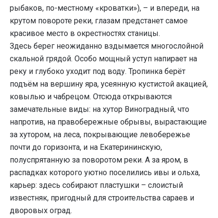
рыбаков, по-местному «кроватки»), – и впереди, на
крутом повороте реки, глазам предстанет самое
красивое место в окрестностях станицы.
Здесь берег неожиданно вздымается многослойной
скальной грядой. Особо мощный уступ напирает на
реку и глубоко уходит под воду. Тропинка берёт
подъём на вершину яра, усеянную кустистой акацией,
ковылью и чабрецом. Отсюда открываются
замечательные виды: на хутор Виноградный, что
напротив, на правобережные обрывы, вырастающие
за хутором, на леса, покрывающие левобережье
почти до горизонта, и на Екатерининскую,
полуспрятанную за поворотом реки. А за яром, в
распадках которого уютно поселились ивы и ольха,
карьер: здесь собирают пластушки – слоистый
известняк, пригодный для строительства сараев и
дворовых оград.