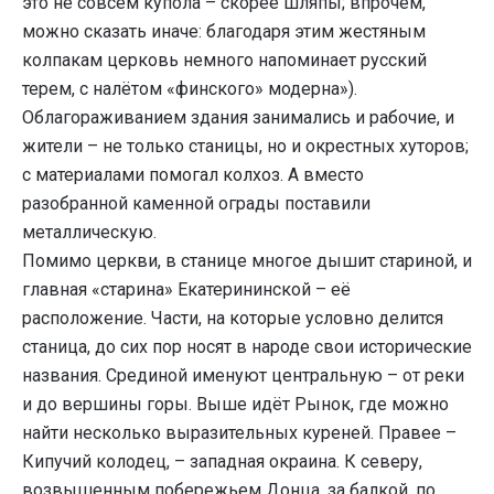
это не совсем купола – скорее шляпы; впрочем,
можно сказать иначе: благодаря этим жестяным
колпакам церковь немного напоминает русский
терем, с налётом «финского» модерна»).
Облагораживанием здания занимались и рабочие, и
жители – не только станицы, но и окрестных хуторов;
с материалами помогал колхоз. А вместо
разобранной каменной ограды поставили
металлическую.
Помимо церкви, в станице многое дышит стариной, и
главная «старина» Екатерининской – её
расположение. Части, на которые условно делится
станица, до сих пор носят в народе свои исторические
названия. Срединой именуют центральную – от реки
и до вершины горы. Выше идёт Рынок, где можно
найти несколько выразительных куреней. Правее –
Кипучий колодец, – западная окраина. К северу,
возвышенным побережьем Донца, за балкой, по