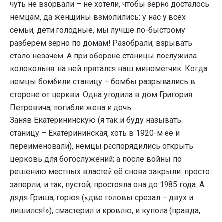
чуть не взорвали – не хотели, чтобы зерно досталось
немцам, да женщины взмолились: у нас у всех
семьи, дети голодные, мы лучше по-быстрому
разберём зерно по домам! Разобрали; взрывать
стало незачем. А при обороне станицы послужила
колокольня: на ней прятался наш миномётчик. Когда
немцы бомбили станицу – бомбы разрывались в
стороне от церкви. Одна угодила в дом Григория
Петровича, погибли жена и дочь...
Заняв Екатерининскую (я так и буду называть
станицу – Екатерининская, хоть в 1920-м её и
переименовали), немцы распорядились открыть
церковь для богослужений; а после войны по
решению местных властей её снова закрыли: просто
заперли, и так, пустой, простояла она до 1985 года. А
дядя Гриша, горюя («две головы срезал – двух и
лишился!»), смастерил и кровлю, и купола (правда,