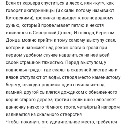
Если от карьера спуститься в лесок, или «кут», как
говорят екатерининцы (и скалы потому называют
Кутовскими), тропинка приведёт к полноводному
ручью, который проделывает петлю и нехотя
вливается в Северский Донец. И отсюда, берегом
Донца, можно прийти к тому самому выступу скал,
который нависает над рекой, словно грозя при
первом удобном случае навалиться на неё всей
своей страшной тяжестью. Перед выступом, у
подножья гряды, где скалы в сквозной листве ив и
вязов отступают от воды, отводя место каменистому
берегу, выходят родники: один сочится из-под
камней, другой сыплется дождиком с обнажённого
корня старого дерева, третий неслышно наполняет
ванночку низкого тёмного грота, четвёртый напором
изливается из скального отверстия.
Чтобы покинуть это удивительное место, требуется