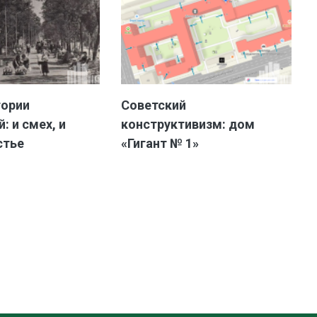
тории
Советский
: и смех, и
конструктивизм: дом
стье
«Гигант № 1»