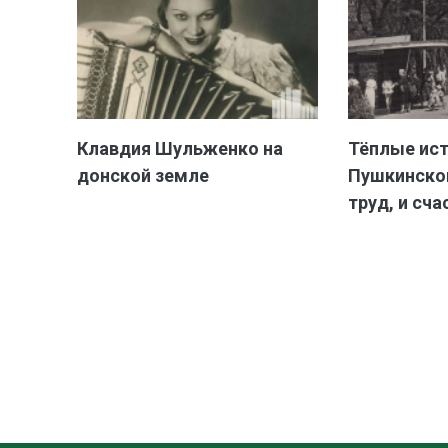
Клавдия Шульженко на
Тёплые ис
донской земле
Пушкинской
труд, и сча