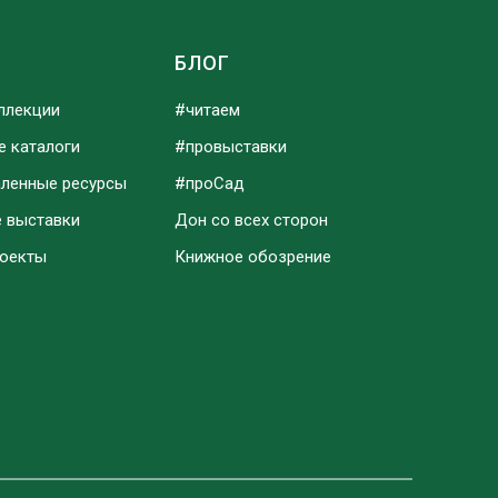
Ы
БЛОГ
ллекции
#читаем
е каталоги
#провыставки
аленные ресурсы
#проСад
е выставки
Дон со всех сторон
роекты
Книжное обозрение