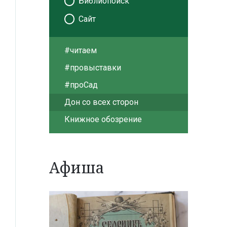
Библиопоиск
Сайт
#читаем
#провыставки
#проСад
Дон со всех сторон
Книжное обозрение
Афиша