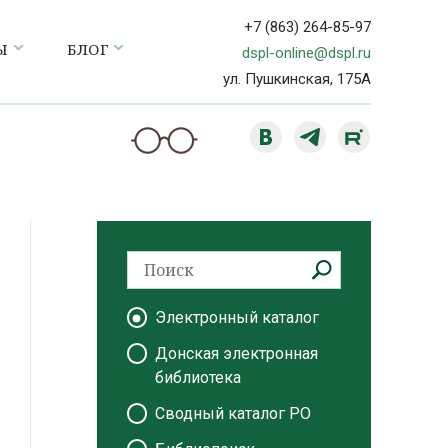
+7 (863) 264-85-97
Ы
БЛОГ
dspl-online@dspl.ru
ул. Пушкинская, 175А
Электронный каталог
Донская электронная
библиотека
Сводный каталог РО