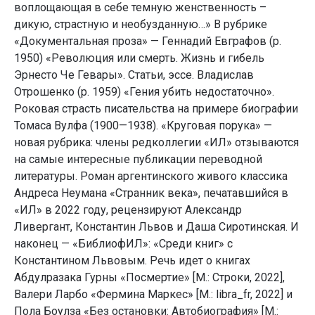
воплощающая в себе темную женственность –
дикую, страстную и необузданную…» В рубрике
«Документальная проза» — Геннадий Евграфов (р.
1950) «Революция или смерть. Жизнь и гибель
Эрнесто Че Гевары». Статьи, эссе. Владислав
Отрошенко (р. 1959) «Гения убить недостаточно».
Роковая страсть писательства на примере биографии
Томаса Вулфа (1900—1938). «Круговая порука» —
новая рубрика: члены редколлегии «ИЛ» отзываются
на самые интересные публикации переводной
литературы. Роман аргентинского живого классика
Андреса Неумана «Странник века», печатавшийся в
«ИЛ» в 2022 году, рецензируют Александр
Ливергант, Константин Львов и Даша Сиротинская. И
наконец — «БиблиофИЛ»: «Среди книг» с
Константином Львовым. Речь идет о книгах
Абдулразака Гурны «Посмертие» [М.: Строки, 2022],
Валери Ларбо «Фермина Маркес» [М.: libra_fr, 2022] и
Пола Боулза «Без остановки: Автобиография» [М.: