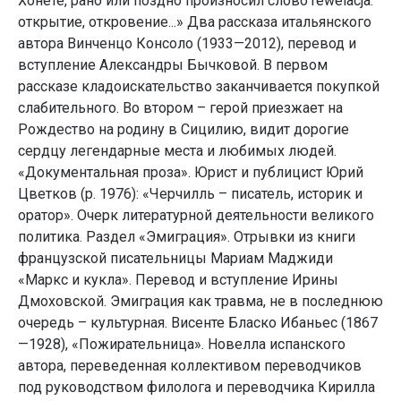
Хонете, рано или поздно произносил слово rewelacja:
открытие, откровение...» Два рассказа итальянского
автора Винченцо Консоло (1933—2012), перевод и
вступление Александры Бычковой. В первом
рассказе кладоискательство заканчивается покупкой
слабительного. Во втором – герой приезжает на
Рождество на родину в Сицилию, видит дорогие
сердцу легендарные места и любимых людей.
«Документальная проза». Юрист и публицист Юрий
Цветков (р. 1976): «Черчилль – писатель, историк и
оратор». Очерк литературной деятельности великого
политика. Раздел «Эмиграция». Отрывки из книги
французской писательницы Мариам Маджиди
«Маркс и кукла». Перевод и вступление Ирины
Дмоховской. Эмиграция как травма, не в последнюю
очередь – культурная. Висенте Бласко Ибаньес (1867
—1928), «Пожирательница». Новелла испанского
автора, переведенная коллективом переводчиков
под руководством филолога и переводчика Кирилла