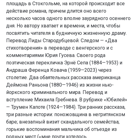
площадь в Стокгольме, на которой происходит все
действие романа, причем длится оно всего
несколько часов одного вполне заурядного осеннего
дня. Но автору хватает и времени, и места, чтобы
посвятить читателя в будничную жизненную драму.
Перевод Лиды Стародубцевой. Следом — «Два
стихотворения» в переводе с венгерского и с
комментариями Юрия Гусева. Своего рода
поэтическая перекличка Эрнё Сепа (1884—1953) и
Андраша Ференца Ковача (1959—2023) через
столетие. Два обаятельных рассказа американца
Деймона Раньона (1880—1946) из жизни нью-
йоркского криминального мира. Перевод и
вступление Михаила Гребнева. В рубрике «Юбилей»
— Трумен Капоте (1924—1984). Три ранних рассказа,
три разные истории: поножовщина в негритянском
баре; внезапный визит скандального семейства;
горькие воспоминания мальчика об отъезде из
родных мест («мне почти хотелось