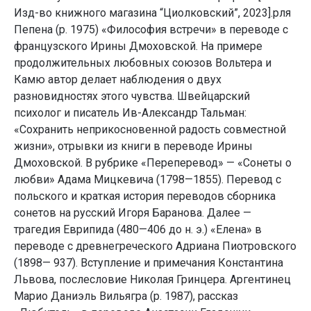
Изд-во книжного магазина “Циолковский”, 2023].рля
Пепена (р. 1975) «Философия встречи» в переводе с
французского Ирины Дмоховской. На примере
продолжительных любовных союзов Вольтера и
Камю автор делает наблюдения о двух
разновидностях этого чувства. Швейцарский
психолог и писатель Ив-Александр Тальман:
«Сохранить неприкосновенной радость совместной
жизни», отрывки из книги в переводе Ирины
Дмоховской. В рубрике «Переперевод» — «Сонеты о
любви» Адама Мицкевича (1798—1855). Перевод с
польского и краткая история переводов сборника
сонетов на русский Игоря Баранова. Далее —
трагедия Еврипида (480—406 до н. э.) «Елена» в
переводе с древнегреческого Адриана Пиотровского
(1898— 937). Вступление и примечания Константина
Львова, послесловие Николая Гринцера. Аргентинец
Марио Даниэль Вильягра (р. 1987), рассказ