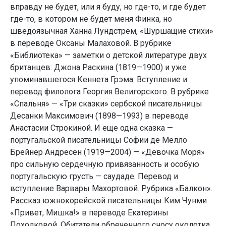
вправду не будет, или я буду, но где-то, и где будет
где-то, в котором не будет меня Финка, но
шведоязычная Ханна Лундстрём, «Шуршащие стихи»
в переводе Оксаны Малаховой. В рубрике
«Библиотека» — заметки о детской литературе двух
британцев: Джона Раскина (1819—1900) и уже
упоминавшегося Кеннета Грэма. Вступление и
перевод филолога Георгия Велигорского. В рубрике
«Спальня» — «Три сказки» сербской писательницы
Десанки Максимович (1898—1993) в переводе
Анастасии Строкиной. И еще одна сказка —
португальской писательницы Софии де Мелло
Брейнер Андресен (1919—2004) — «Девочка Моря»
про сильную сердечную привязанность и особую
португальскую грусть — саудаде. Перевод и
вступление Варвары Махортовой. Рубрика «Балкон».
Рассказ южнокорейской писательницы Ким Чунми
«Привет, Мишка!» в переводе Екатерины
Похолковой. Обитатели обреченного сносу околотка