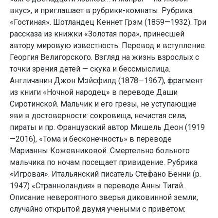
вкус», и приглашает в рубрики-комнаты. Рубрика
«Гостиная». Шотландец Кеннет Грэм (1859—1932). Три
рассказа из книжки «Золотая пора», принесшей
автору мировую известность. Перевод и вступление
Георгия Велигорского. Взгляд на жизнь взрослых с
точки зрения детей — скука и бессмыслица.
Англичанин Джон Мэйсфилд (1878—1967), фрагмент
из книги «Ночной народец» в переводе Даши
Сиротинской. Мальчик и его грезы, не уступающие
яви в достоверности: сокровища, нечистая сила,
пираты и пр. Французский автор Мишель Деон (1919
—2016), «Тома и бесконечность» в переводе
Марианны Кожевниковой. Смертельно больного
мальчика по ночам посещает привидение. Рубрика
«Игровая». Итальянский писатель Стефано Бенни (р.
1947) «Странноландия» в переводе Анны Тигай.
Описание невероятного зверья диковинной земли,
случайно открытой двумя учеными с приветом: