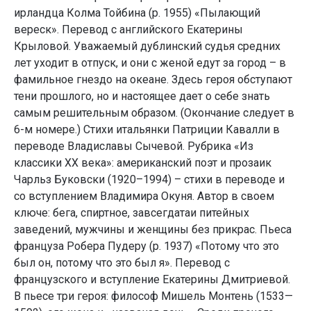
ирландца Колма Тойбина (р. 1955) «Пылающий
вереск». Перевод с английского Екатерины
Крыловой. Уважаемый дублинский судья средних
лет уходит в отпуск, и они с женой едут за город – в
фамильное гнездо на океане. Здесь героя обступают
тени прошлого, но и настоящее дает о себе знать
самым решительным образом. (Окончание следует в
6-м номере.) Стихи итальянки Патриции Кавалли в
переводе Владиславы Сычевой. Рубрика «Из
классики ХХ века»: американский поэт и прозаик
Чарльз Буковски (1920–1994) – стихи в переводе и
со вступлением Владимира Окуня. Автор в своем
ключе: бега, спиртное, завсегдатаи питейных
заведений, мужчины и женщины без прикрас. Пьеса
француза Робера Пудеру (р. 1937) «Потому что это
был он, потому что это был я». Перевод с
французского и вступление Екатерины Дмитриевой.
В пьесе три героя: философ Мишель Монтень (1533—