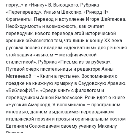
порту…» и «Нинку» В. Высоцкого. Рубрика
«Переперевод». Уильям Шекспир. «Ричард II».
Фрагменты. Перевод и вступление Игоря Шайтанова.
Необходимость и возможность, как считает
переводчик, нового перевода этой исторической
хроники объясняется тем, что лишь к концу ХХ века
русская поэзия овладела «адекватным» для решения
этой задачи «языком — метафизической
стилистикой». Рубрика «Письма из-за рубежа».
Путевой очерк писательницы и редактора Анны
Матвеевой — «Книги в пустыне». Воспоминания о
поездке на книжную ярмарку в Саудовскую Аравию.
«БиблиофИЛ». «Среди книг» с филологом и
переводчиком Анной Ямпольской. Речь идет о книге
«Русский Амаркорд. Я вспоминаю» — пространном
интервью, данном выдающимся переводчиком
итальянской поэзии и прозы и оригинальным поэтом
Евгением Солоновичем своему ученику Михаилу