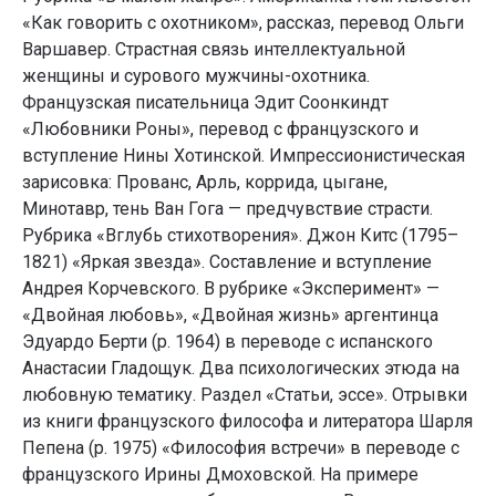
«Как говорить с охотником», рассказ, перевод Ольги
Варшавер. Страстная связь интеллектуальной
женщины и сурового мужчины-охотника.
Французская писательница Эдит Соонкиндт
«Любовники Роны», перевод с французского и
вступление Нины Хотинской. Импрессионистическая
зарисовка: Прованс, Арль, коррида, цыгане,
Минотавр, тень Ван Гога — предчувствие страсти.
Рубрика «Вглубь стихотворения». Джон Китс (1795–
1821) «Яркая звезда». Составление и вступление
Андрея Корчевского. В рубрике «Эксперимент» —
«Двойная любовь», «Двойная жизнь» аргентинца
Эдуардо Берти (р. 1964) в переводе с испанского
Анастасии Гладощук. Два психологических этюда на
любовную тематику. Раздел «Статьи, эссе». Отрывки
из книги французского философа и литератора Шарля
Пепена (р. 1975) «Философия встречи» в переводе с
французского Ирины Дмоховской. На примере