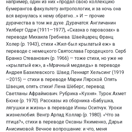
например, один из них «продал свою коллекцию
бумерангов факультету антропологии, и за ночь она
вся вернулась к нему обратно…» И — прочие
дурачества в том же духе. Дурачатся: Англичанин
Уилберт Одри (1911—1977), «Сказка о паровозах» в
переводе Михаила Гребнева. Швейцарец Франц
Холер (р. 1943), стихи «Жил-был крылатый еж» в
переводе с немецкого Святослава Городецкого. Серб
Бранко Стеванович (р. 1966) — тоже стихи, но уже не
«крылатый еж», а «Мрачный медведь» в переводе
Андрея Базилевского. Швед Леннарт Хельсинг (1919
—2015) — стихи в переводе Марии Лярской. Опять
Швеция, опять стихи! Лена Шёберг, перевод
Светланы Афраймович. Рубрика «Кухня». Турок Ахмет
Бюке (р. 1970). Рассказы из сборника «Бабушка,
лягушки и жизнь» в переводе Инны Осипчук. Уроки
жизнелюбия. Венгр Арпад Коллар (р. 1980). «Что за
птица?», стихи в переводе Оксаны Якименко, Дарьи
Анисимовой. Вечное вопрошание: и что, меня