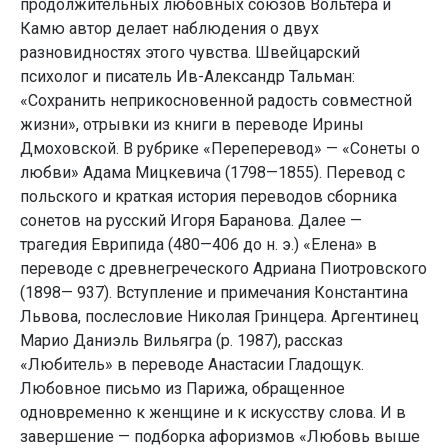
продолжительных любовных союзов Вольтера и
Камю автор делает наблюдения о двух
разновидностях этого чувства. Швейцарский
психолог и писатель Ив-Александр Тальман:
«Сохранить неприкосновенной радость совместной
жизни», отрывки из книги в переводе Ирины
Дмоховской. В рубрике «Переперевод» — «Сонеты о
любви» Адама Мицкевича (1798—1855). Перевод с
польского и краткая история переводов сборника
сонетов на русский Игоря Баранова. Далее —
трагедия Еврипида (480—406 до н. э.) «Елена» в
переводе с древнегреческого Адриана Пиотровского
(1898— 937). Вступление и примечания Константина
Львова, послесловие Николая Гринцера. Аргентинец
Марио Даниэль Вильягра (р. 1987), рассказ
«Любитель» в переводе Анастасии Гладощук.
Любовное письмо из Парижа, обращенное
одновременно к женщине и к искусству слова. И в
завершение — подборка афоризмов «Любовь выше