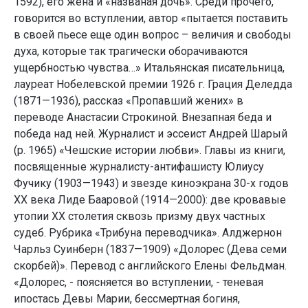
1592), его жена и «названая дочь». Среди прочего,
говорится во вступлении, автор «пытается поставить
в своей пьесе еще один вопрос – величия и свободы
духа, которые так трагически оборачиваются
ущербностью чувства…» Итальянская писательница,
лауреат Нобелевской премии 1926 г. Грация Деледда
(1871—1936), рассказ «Пропавший жених» в
переводе Анастасии Строкиной. Внезапная беда и
победа над ней. Журналист и эссеист Андрей Шарый
(р. 1965) «Чешские истории любви». Главы из книги,
посвященные журналисту-антифашисту Юлиусу
Фучику (1903—1943) и звезде киноэкрана 30-х годов
ХХ века Лиде Бааровой (1914—2000): две кровавые
утопии ХХ столетия сквозь призму двух частных
судеб. Рубрика «Трибуна переводчика». Алджернон
Чарльз Суинберн (1837—1909) «Долорес (Дева семи
скорбей)». Перевод с английского Елены Фельдман.
«Долорес, - поясняется во вступлении, - теневая
ипостась Девы Марии, бессмертная богиня,