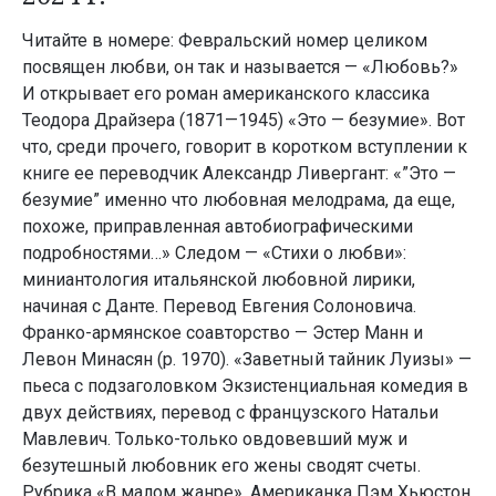
Читайте в номере: Февральский номер целиком
посвящен любви, он так и называется — «Любовь?»
И открывает его роман американского классика
Теодора Драйзера (1871—1945) «Это — безумие». Вот
что, среди прочего, говорит в коротком вступлении к
книге ее переводчик Александр Ливергант: «”Это —
безумие” именно что любовная мелодрама, да еще,
похоже, приправленная автобиографическими
подробностями…» Следом — «Стихи о любви»:
миниантология итальянской любовной лирики,
начиная с Данте. Перевод Евгения Солоновича.
Франко-армянское соавторство — Эстер Манн и
Левон Минасян (р. 1970). «Заветный тайник Луизы» —
пьеса с подзаголовком Экзистенциальная комедия в
двух действиях, перевод с французского Натальи
Мавлевич. Только-только овдовевший муж и
безутешный любовник его жены сводят счеты.
Рубрика «В малом жанре». Американка Пэм Хьюстон