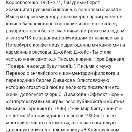
Корконосенко. 1920-е гг., Лазурный берег.
Знаменитая русская балерина, в прошлом близкая к
Императорскому двору, планомерно проигрывает в
казино баснословное состояние и вот-вот вконец
разорится, если бы не счастливая встреча с молодым
агентом ЧК на задании, получившим от начальства в
Петербурге конфетницу с драгоценными камнями на
карманные расходы. Джеймс Джойс «Ты стала
частью меня самого…» Письма к жене. Нора Барнакл
“Поверь, я всегда буду твоей...”. Письма к мужу.
Перевод с английского и комментарии филолога и
переводчика Сергея Дивакова. Эпистолярную
историю страстной любви великого писателя и его
жены дополняет очерк С. Дивакова «Эффект Норы».
«Интертекстуальная игра»: эссе публициста и критика
Михаила Горелика (р. 1946) «“Бай мир бисту шейн” и
ее дети». История идишской песни 1930-х гг. и ее
многочисленного потомства, включая советскую
дворовую внучатую племянницу «В Кейптаунском