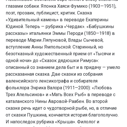
глазами собаки. Японка Хаяси Фумико (1903—1951),
поэт, прозаик, публицист, критик. Сказка
«Удивительный камень» в переводе Екатерины
Юдиной. Теперь — рубрика «Чердак». «Бабушкины
рассказы» итальянки Эммы Пероди (1850—1918) в
переводе Марии Ляпуновой, Влады Сычевой,
вступление Анны Ямпольской. Старинный, но
безотказный художественный прием от «Тысячи и
одной ночи» до «Сказок дядюшки Римуса»:
описанный со знанием дела быт и в придачу — умело
рассказанная сказка. Две сказки из собрания
валенсийского лексикографа и собирателя
фольклора Энрика Валора (1911—2000): «Любовь
Трех Апельсинов» и «Мать Всех Рыб» в переводе с
каталанского Нины Авровой-Раабен. Во второй
сказке речь идет о чудотворной рыбе, но, в отличие
от сказки Пушкина, кончается история благополучно.
И напоследок рубрика «Крыша». Филолог и