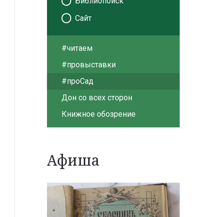
Библиопоиск
Сайт
#читаем
#провыставки
#проСад
Дон со всех сторон
Книжное обозрение
Афиша