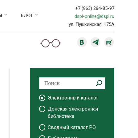
+7 (863) 264-85-97
Ы
БЛОГ
dspl-online@dspl.ru
ул. Пушкинская, 175А
Электронный каталог
Донская электронная
библиотека
Сводный каталог РО