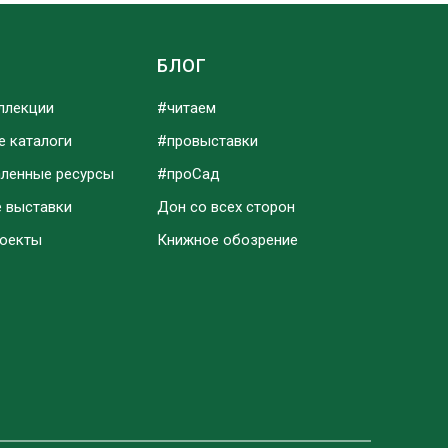
Ы
БЛОГ
ллекции
#читаем
е каталоги
#провыставки
аленные ресурсы
#проСад
е выставки
Дон со всех сторон
роекты
Книжное обозрение