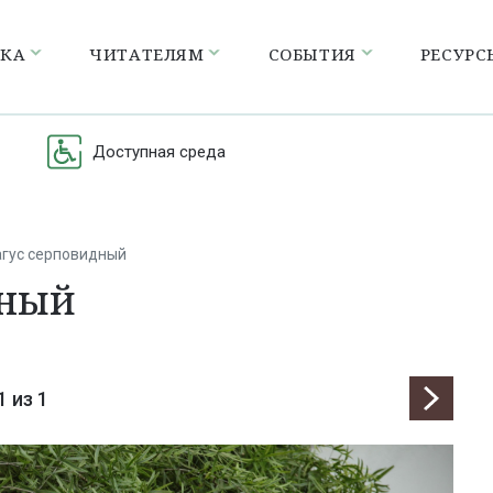
ЕКА
ЧИТАТЕЛЯМ
СОБЫТИЯ
РЕСУРС
Доступная среда
гус серповидный
дный
1
из 1