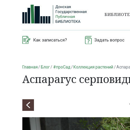
БИБЛИОТ
Как записаться?
Задать вопрос
Главная
Блог
#проСад
Коллекция растений
Аспара
Аспарагус серпови