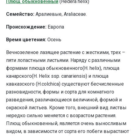
Плющ обыкновенный
(Hedera helix)
Семейство:
Аралиевые, Araliaceae.
Происхождение:
Европа
Время цветения:
Осень
Вечнозеленое лазящее растение с жесткими, трех –
пяти лопастными листьями. Наряду с различными
формами плюща обыкновенного(H. helix), плюща
канарского(H. Helix ssp. canariensis) и плюща
кавказского (H.colchica) существуют бесчисленные
разновидности, формы и сорта для комнатного
разведения, различающиеся величиной, формой и
окраской листьев. Кроме того, внешний вид листвы
нередко сильно меняется с возрастом растения.
Плющ обыкновенный, является очень выносливым
видом, в зависимости от сорта его побеги вырастают