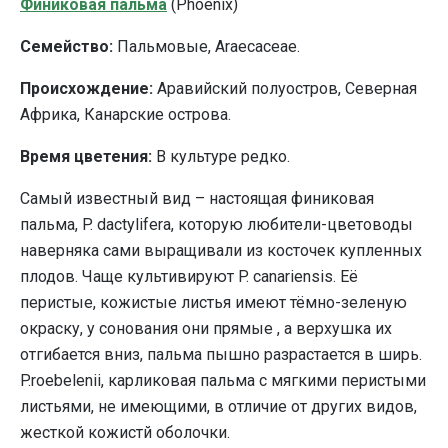
Финиковая пальма
(Phoenix)
Семейство:
Пальмовые, Araecaceae.
Происхождение:
Аравийский полуостров, Северная
Африка, Канарские острова.
Время цветения:
В культуре редко.
Самый известный вид – настоящая финиковая
пальма, P. dactylifera, которую любители-цветоводы
наверняка сами выращивали из косточек купленных
плодов. Чаще культивируют P. canariensis. Её
перистые, кожистые листья имеют тёмно-зеленую
окраску, у сонования они прямые , а верхушка их
отгибается вниз, пальма пышно разрастается в ширь.
P.roebelenii, карликовая пальма с мягкими перистыми
листьями, не имеющими, в отличие от других видов,
жесткой кожистй оболочки.