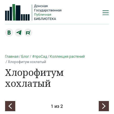
Главная
Блог
#проСад
Коллекция растений
Хлорофитум хохлатый
Хлорофитум
хохлатый
1
из 2