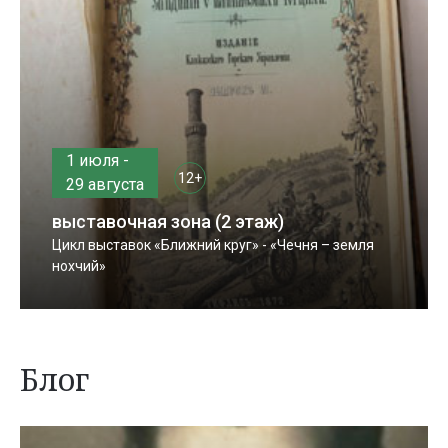
1 июля -
12+
29 августа
выставочная зона (2 этаж)
Цикл выставок «Ближний круг» - «Чечня – земля
нохчий»
Блог